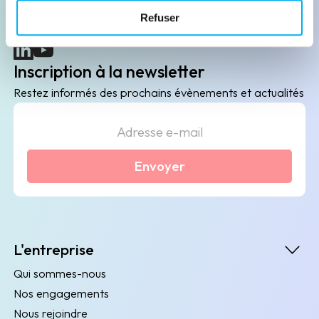
B2B de data marketing, gestion des risques
Refuser
client/fournisseur et conformité.
(nouvelle fenêtre)
(nouvelle fenêtre)
Inscription à la newsletter
Restez informés des prochains évènements et actualités
Envoyer
L'entreprise
Qui sommes-nous
Nos engagements
Nous rejoindre