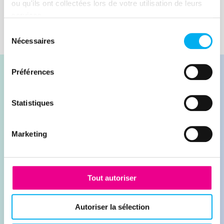
ou qu'ils ont collectées lors de votre utilisation de leurs
services.
Sélection
Nécessaires
du
consentement
Préférences
Statistiques
Contacter nos experts
Marketing
Demander une démonstration
Tout autoriser
Leader de l'information sur les entreprises depuis
plus de 130 ans, ELLISPHERE accompagne les
Autoriser la sélection
acteurs économiques dans leurs problématiques