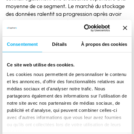
moyenne de ce segment. Le marché du stockage
des données ralentit sa progression après avoir
connu une croissance soutenue ces dernières
années. Ce sous-marché
est porté par l’essor
des CDP
(
customer data platform
) preuve de la
valeur aujourd’hui largement accordée aux first
Consentement
Détails
À propos des cookies
party data et à leur réconciliation. Le
développement de ce type d’outils associé au
Ce site web utilise des cookies.
grand nombre d’acteurs en présence sur le
Les cookies nous permettent de personnaliser le contenu
marché démocratise les usages.
et les annonces, d'offrir des fonctionnalités relatives aux
médias sociaux et d'analyser notre trafic. Nous
DIFFUSION & CIBLAGE
partageons également des informations sur l'utilisation de
notre site avec nos partenaires de médias sociaux, de
En chiffres :
46 acteurs
avec un
CA de 132
publicité et d'analyse, qui peuvent combiner celles-ci
millions d’euros
.
avec d'autres informations que vous leur avez fournies
ou qu'ils ont collectées lors de votre utilisation de leurs
Segment dont le
CA baisse le plus par rapport à
services.