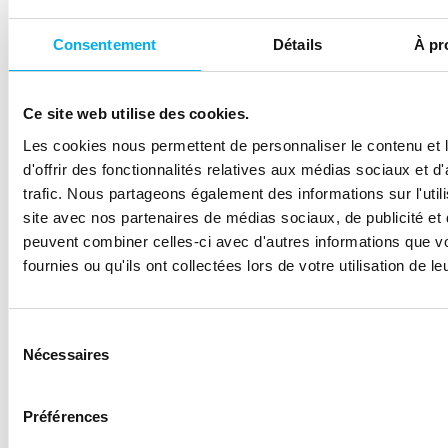
2024
Judiciaire
Travaux publics
Consentement
Détails
À pr
Février
Redressement
Bâtiment et
2024
Judiciaire
Travaux publics
Ce site web utilise des cookies.
Les cookies nous permettent de personnaliser le contenu et
Janvier
Redressement
Transports &
d'offrir des fonctionnalités relatives aux médias sociaux et d
2024
Judiciaire
Logistique
trafic. Nous partageons également des informations sur l'utili
site avec nos partenaires de médias sociaux, de publicité et 
peuvent combiner celles-ci avec d'autres informations que v
Janvier
Redressement
Agroalimentair
fournies ou qu'ils ont collectées lors de votre utilisation de l
2024
Judiciaire
Sélection
Janvier
Redressement
Services
Nécessaires
du
2024
Judiciaire
collectifs
consentement
Préférences
Février
Redressement
Holding