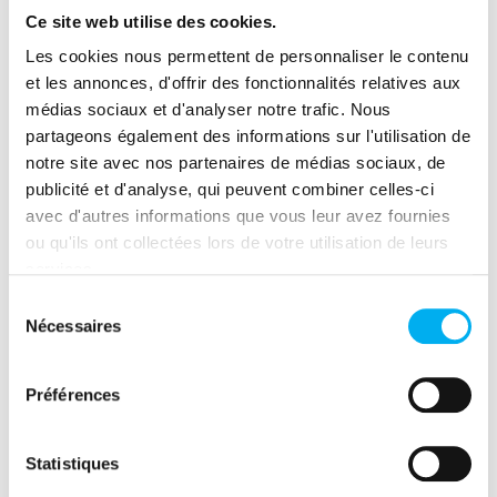
Ce site web utilise des cookies.
au Next40 sur la base de leur chiffre d’affaires,
montrent que l’innovation peut être synonyme de
Les cookies nous permettent de personnaliser le contenu
succès commercial.
et les annonces, d'offrir des fonctionnalités relatives aux
médias sociaux et d'analyser notre trafic. Nous
partageons également des informations sur l'utilisation de
Expansion
notre site avec nos partenaires de médias sociaux, de
publicité et d'analyse, qui peuvent combiner celles-ci
internationale
avec d'autres informations que vous leur avez fournies
ou qu'ils ont collectées lors de votre utilisation de leurs
services.
Les start-ups du French Tech Next40/120
continuent de renforcer leur présence à
Sélection
Nécessaires
l’international. En 2024, 88% de ces entreprises
du
disposent d’une présence physique ou d’une
consentement
activité commerciale à l’étranger. Elles réalisent
Préférences
35,6% de leurs revenus à l’international, soit 3,7
milliards d’euros en 2023.
Statistiques