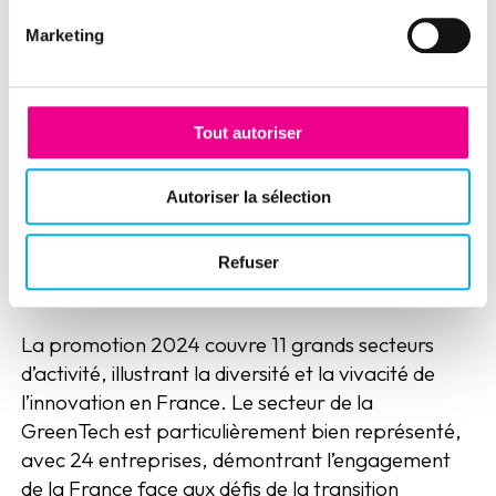
Croissance externe
Marketing
Près de la moitié des entreprises du French Tech
Next40/120 ont déjà effectué des opérations de
Tout autoriser
croissance externe pour accélérer leur
développement. En 2023, elles ont procédé à 22
Autoriser la sélection
acquisitions, dont 5 à l’étranger.
Refuser
Diversité et innovation
La promotion 2024 couvre 11 grands secteurs
d’activité, illustrant la diversité et la vivacité de
l’innovation en France. Le secteur de la
GreenTech est particulièrement bien représenté,
avec 24 entreprises, démontrant l’engagement
de la France face aux défis de la transition