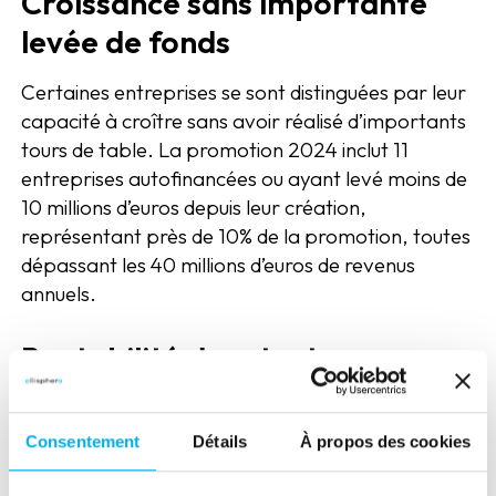
Croissance sans importante
levée de fonds
Certaines entreprises se sont distinguées par leur
capacité à croître sans avoir réalisé d’importants
tours de table. La promotion 2024 inclut 11
entreprises autofinancées ou ayant levé moins de
10 millions d’euros depuis leur création,
représentant près de 10% de la promotion, toutes
dépassant les 40 millions d’euros de revenus
annuels.
Rentabilité des start-up
Près d’un tiers des start-ups de la promotion 2024
(hors DeepTech) sont rentables, confirmant la
Consentement
Détails
À propos des cookies
pertinence de leur modèle économique. Des
entreprises comme Weezevent et Ilek, intégrées