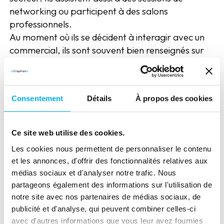
networking ou participent à des salons
professionnels.
Au moment où ils se décident à interagir avec un
commercial, ils sont souvent bien renseignés sur
l’entreprise et son offre. C’est à ce moment que
l’intervention d’un commercial devient cruciale,
car le prospect a besoin d’un contact à forte
Consentement
Détails
À propos des cookies
valeur ajoutée, capable de répondre à des
questions spécifiques et de proposer des solutions
sur-mesure.
Ce site web utilise des cookies.
Les cookies nous permettent de personnaliser le contenu
Repenser les réflexes
et les annonces, d'offrir des fonctionnalités relatives aux
médias sociaux et d'analyser notre trafic. Nous
marketing et
partageons également des informations sur l'utilisation de
notre site avec nos partenaires de médias sociaux, de
commerciaux
publicité et d'analyse, qui peuvent combiner celles-ci
avec d'autres informations que vous leur avez fournies