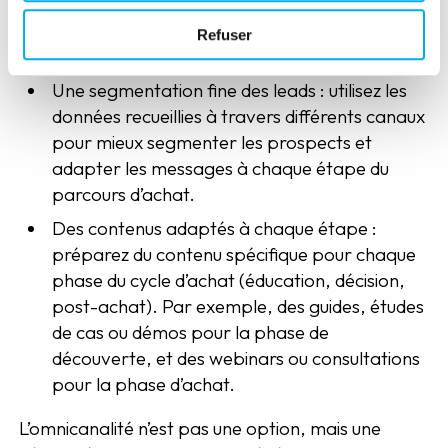
main en partageant des objectifs communs,
notamment via des outils CRM qui permettent
Refuser
un suivi en temps réel des prospects.
Une segmentation fine des leads : utilisez les
données recueillies à travers différents canaux
pour mieux segmenter les prospects et
adapter les messages à chaque étape du
parcours d’achat.
Des contenus adaptés à chaque étape :
préparez du contenu spécifique pour chaque
phase du cycle d’achat (éducation, décision,
post-achat). Par exemple, des guides, études
de cas ou démos pour la phase de
découverte, et des webinars ou consultations
pour la phase d’achat.
L’omnicanalité n’est pas une option, mais une