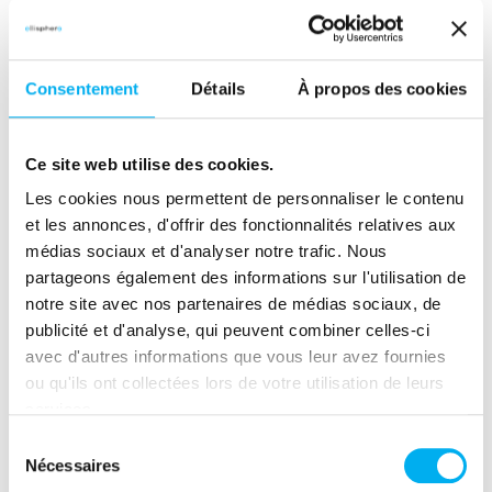
et ses objectifs.
Quels KPI commerciaux
Consentement
Détails
À propos des cookies
définir pour optimiser sa
Ce site web utilise des cookies.
performance
Les cookies nous permettent de personnaliser le contenu
et les annonces, d'offrir des fonctionnalités relatives aux
commerciale ?
médias sociaux et d'analyser notre trafic. Nous
partageons également des informations sur l'utilisation de
notre site avec nos partenaires de médias sociaux, de
Les indicateurs de prospection
publicité et d'analyse, qui peuvent combiner celles-ci
avec d'autres informations que vous leur avez fournies
Cette liste non-exhaustive vous permettra de
ou qu'ils ont collectées lors de votre utilisation de leurs
déterminer s’il est nécessaire d’ajuster vos
services.
méthodes de prospection ou changer de cible.
Sélection
Nécessaires
du
Le nombre de prospects contactés (par