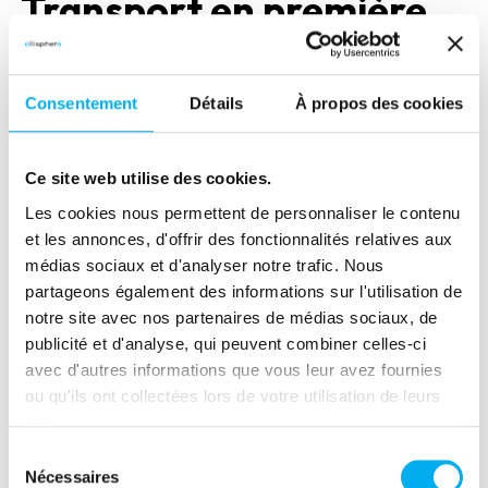
Transport en première
ligne
Consentement
Détails
À propos des cookies
Parmi les secteurs les plus touchés, le BTP
demeure le plus affecté, représentant 27,7 % des
défaillances avec une croissance de 36,5 % des
Ce site web utilise des cookies.
redressements et liquidations judiciaires. Ce
Les cookies nous permettent de personnaliser le contenu
secteur, crucial pour l'économie française, est
et les annonces, d'offrir des fonctionnalités relatives aux
confronté à une baisse d’activité et à une
médias sociaux et d'analyser notre trafic. Nous
instabilité économique qui ont conduit le
partageons également des informations sur l'utilisation de
gouvernement à réagir. Deux mesures
notre site avec nos partenaires de médias sociaux, de
récemment annoncées par le gouvernement
publicité et d'analyse, qui peuvent combiner celles-ci
visent à soutenir le BTP : l’extension du prêt à taux
avec d'autres informations que vous leur avez fournies
zéro pour les primo-accédants à l’ensemble du
ou qu'ils ont collectées lors de votre utilisation de leurs
services.
territoire et l’allègement des critères du Diagnostic
de Performance Énergétique (DPE).
Sélection
Nécessaires
du