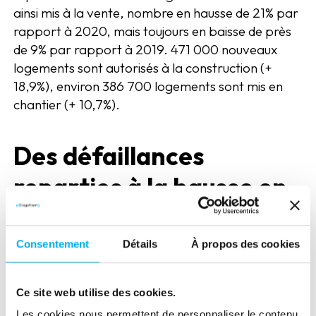
ainsi mis à la vente, nombre en hausse de 21% par
rapport à 2020, mais toujours en baisse de près
de 9% par rapport à 2019. 471 000 nouveaux
logements sont autorisés à la construction (+
18,9%), environ 386 700 logements sont mis en
chantier (+ 10,7%).
Des défaillances
reparties à la hausse en
2021
Consentement
Détails
À propos des cookies
En 2020, le soutien massif de l’état et des
banques, le ralentissement d’activité des greffes,
fait chuter fortement le nombre de défaillances
Ce site web utilise des cookies.
dans l’Immobilier comme dans le reste des
Les cookies nous permettent de personnaliser le contenu