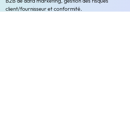
B2B de data marketing, gestion des risques
client/fournisseur et conformité.
(nouvelle fenêtre)
(nouvelle fenêtre)
Inscription à la newsletter
Restez informés des prochains évènements et actualités
Envoyer
L'entreprise
Explorer
Liens utiles