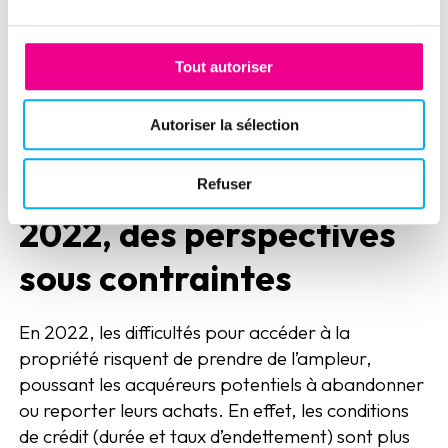
opérateurs souffrent des fortes tensions sur leur
marché, avec en amont une raréfaction des
nouveaux programmes, une baisse des
Tout autoriser
autorisations ainsi que des retards de mise en
chantier, tout ceci face à la forte concurrence sur
Autoriser la sélection
le marché locatif tant particulier que
professionnel.
Refuser
2022, des perspectives
sous contraintes
En 2022, les difficultés pour accéder à la
propriété risquent de prendre de l’ampleur,
poussant les acquéreurs potentiels à abandonner
ou reporter leurs achats. En effet, les conditions
de crédit (durée et taux d’endettement) sont plus