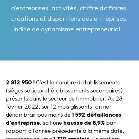
d'entreprises, activités, chiffre d’affaires,
créations et disparitions des entreprises,
Indice de dynamisme entrepreneurial...
2 812 950 !
C'est le nombre d'établissements
(sièges sociaux et établissements secondaires)
présents dans le secteur de l'immobilier. Au 28
février 2022, sur 12 mois glissants, on ne
dénombrait pas moins de
1 592 défaillances
d'entreprise
, soit une
hausse de 8,9%
par
rapport à l'année précédente à la même date,
menaçant environ
1 310 emplois.
En matière