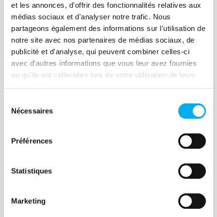
et les annonces, d'offrir des fonctionnalités relatives aux
Article
médias sociaux et d'analyser notre trafic. Nous
L'immobilier, un secteur
partageons également des informations sur l'utilisation de
notre site avec nos partenaires de médias sociaux, de
résilient malgré le contexte
publicité et d'analyse, qui peuvent combiner celles-ci
22 avril 2022
Risk management
avec d'autres informations que vous leur avez fournies
ou qu'ils ont collectées lors de votre utilisation de leurs
Découvrez notre panorama général du
services.
secteur de l'immobilier. Population
Sélection
d'entreprises, activités, chiffre d’affaires,
Nécessaires
du
créations et disparitions des entreprises,
consentement
Indice de dynamisme entrepreneurial...
Préférences
Lire la suite
Statistiques
Marketing
Article