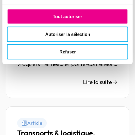
Les armateurs, maîtres du
trafic maritime
Tout autoriser
21 avril 2022
Risk management
Autoriser la sélection
Annuellement, près de 90 000 navires
parcourent les océans du globe :
Refuser
paquebots, cargos, pétroliers, gaziers,
vraquiers, ferries… et porte-conteneurs
; ces derniers transportent près de 90%
des produits que nous consommons dans
Lire la suite
le monde, soit un peu plus de 10 milliards
de tonnes de marchandises chaque
année.
Article
Transports & logistique,