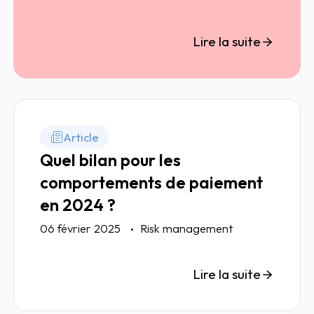
écosystèmes régionaux bénéficiant de
politiques de développement
Lire la suite
économique mieux ciblées font la
différence. Des éléments clés pour
soutenir les plans de relance.
Article
Quel bilan pour les
comportements de paiement
en 2024 ?
06 février 2025
Risk management
Lire la suite