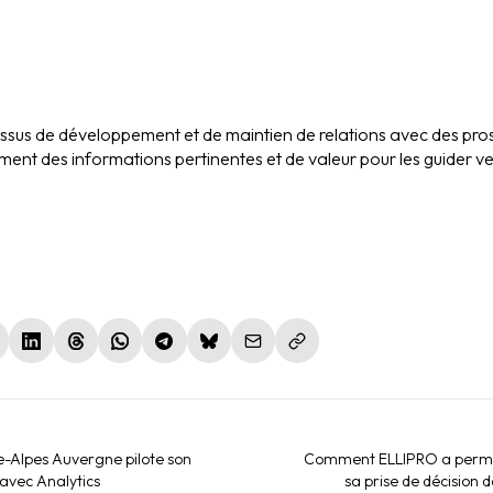
cessus de développement et de maintien de relations avec des pros
ement des informations pertinentes et de valeur pour les guider ver
le fenêtre)
nouvelle fenêtre)
(nouvelle fenêtre)
(nouvelle fenêtre)
(nouvelle fenêtre)
(nouvelle fenêtre)
(nouvelle fenêtre)
lpes Auvergne pilote son
Comment ELLIPRO a permis 
avec Analytics
sa prise de décision 