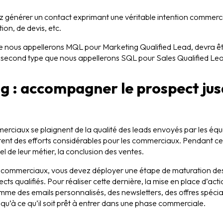
z générer un contact exprimant une véritable intention commerc
on, de devis, etc.
e nous appellerons MQL pour Marketing Qualified Lead, devra êtr
 du second type que nous appellerons SQL pour Sales Qualified Le
g : accompagner le prospect jus
mmerciaux se plaignent de la qualité des leads envoyés par les éq
tent des efforts considérables pour les commerciaux. Pendant ce 
iel de leur métier, la conclusion des ventes.
des commerciaux, vous devez déployer une étape de maturation des
pects qualifiés. Pour réaliser cette dernière, la mise en place d’a
omme des emails personnalisés, des newsletters, des offres spéci
u’à ce qu’il soit prêt à entrer dans une phase commerciale.