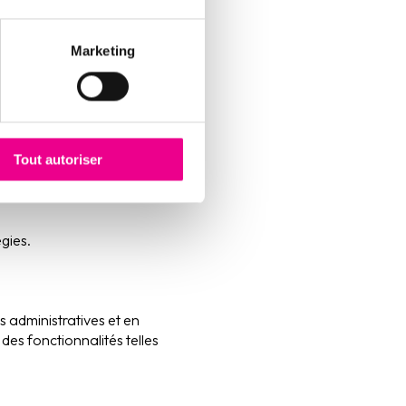
ds.
. Ces dernières offrent de
Marketing
 en fonction du
n de leur interaction avec
Tout autoriser
r des critères spécifiques
gies.
s administratives et en
des fonctionnalités telles