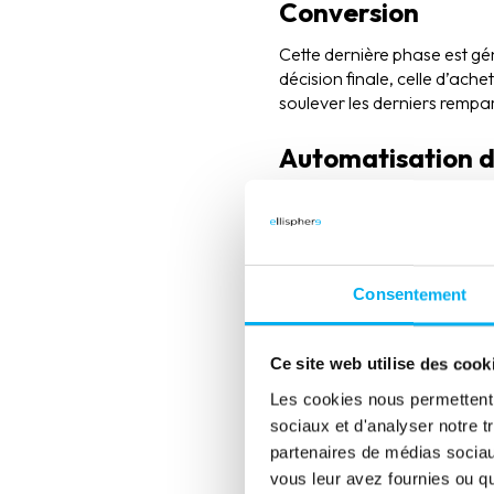
Conversion
Cette dernière phase est gén
décision finale, celle d’ach
soulever les derniers rempar
Automatisation d
Personnaliser son approche e
lesquels vous travaillez dev
automatiser vos tâches.
Le marketing automation vise
Consentement
facilement mesurer l’efficac
qu’il peut prendre le relais.
Ce site web utilise des cook
Marketing Aut
Les cookies nous permettent d
sociaux et d'analyser notre t
campagnes m
partenaires de médias sociaux
vous leur avez fournies ou qu'