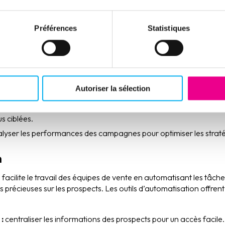
eting permet de gérer plus efficacement la qualification des lea
teformes d’automatisation de vos actions marketing sur le marché
Préférences
Statistiques
Parmi elles on retrouve :
nctionnalité permet d’envoyer des emails personnalisés et ciblés
 On définit un déclencheur qui conditionne l’envoi du mail.
cette fonctionnalité, il devient aisé d’évaluer les leads en fonctio
Autoriser la sélection
engagement.
onctionnalité vise à diviser les prospects en segments reposant su
s ciblées.
alyser les performances des campagnes pour optimiser les straté
n
facilite le travail des équipes de vente en automatisant les tâche
 précieuses sur les prospects. Les outils d’automatisation offrent 
:
centraliser les informations des prospects pour un accès facile.