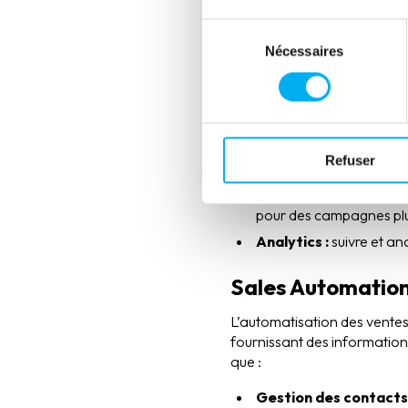
Automatiser les actions mark
Sélection
Il existe de nombreuses pla
Nécessaires
du
nombreuses fonctionnalités. 
consentement
Email Automation : cette fo
comportement des prospects.
Lead Scoring :
grâce à 
Refuser
votre contenu et leur 
Segmentation :
cette f
pour des campagnes plu
Analytics :
suivre et an
Sales Automatio
L’automatisation des ventes 
fournissant des informations
que :
Gestion des contacts 