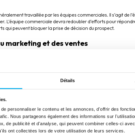
éralement travaillée par les équipes commerciales. Il s’agit de l’
eter. L’équipe commerciale devra redoubler d’efforts pour répondr
ts qui peuvent bloquer la prise de décision du prospect.
u marketing et des ventes
st facile lorsqu’on travaille sur des petits volumes de contacts
ient important, effectuer un suivi précis devient rapidement fastid
 à supprimer les actions répétitives pour les automatiser et les c
Détails
ité de vos campagnes, itérer, adapter et alerter plus efficacemen
ies.
omation : pour une gestion effi
e personnaliser le contenu et les annonces, d'offrir des fonctio
rafic. Nous partageons également des informations sur l'utilisati
arketing
, de publicité et d'analyse, qui peuvent combiner celles-ci avec
ils ont collectées lors de votre utilisation de leurs services.