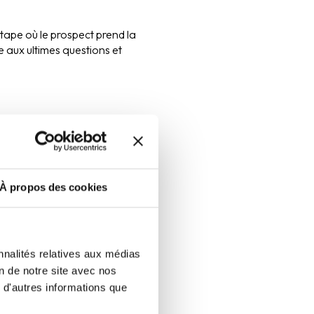
étape où le prospect prend la
e aux ultimes questions et
 mais lorsque le nombre avec
ieux. Vous devez
entraliser. Vous pourrez plus
À propos des cookies
t le service commercial dès
cace des
nnalités relatives aux médias
on de notre site avec nos
 d'autres informations que