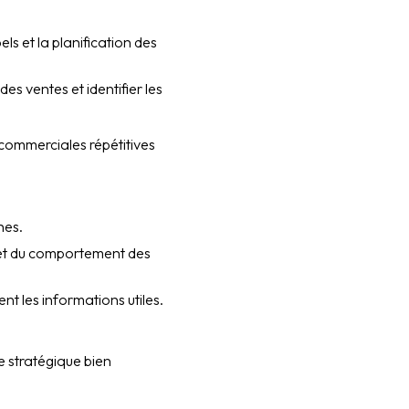
ls et la planification des
es ventes et identifier les
 commerciales répétitives
hes.
 et du comportement des
t les informations utiles.
e stratégique bien