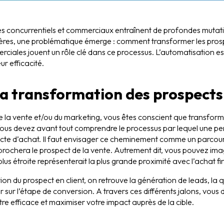
ges concurrentiels et commerciaux entraînent de profondes muta
nières, une problématique émerge : comment transformer les prosp
ciales jouent un rôle clé dans ce processus. L’automatisation e
ur efficacité.
 transformation des prospects 
e la vente et/ou du marketing, vous êtes conscient que transforme
Vous devez avant tout comprendre le processus par lequel une pe
cte d’achat. Il faut envisager ce cheminement comme un parcour
rochera le prospect de la vente. Autrement dit, vous pouvez im
plus étroite représenterait la plus grande proximité avec l’achat fi
on du prospect en client, on retrouve la génération de leads, la q
 sur l’étape de conversion. A travers ces différents jalons, vous
tre efficace et maximiser votre impact auprès de la cible.