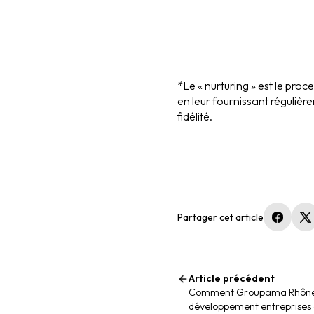
*Le « nurturing » est le pro
en leur fournissant régulièr
fidélité.
Partager cet article
(nouvel
(
Article précédent
Comment Groupama Rhône-A
développement entreprises 