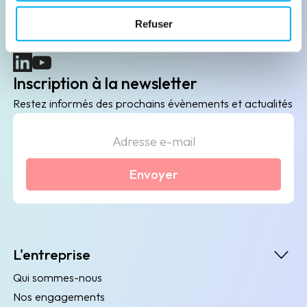
B2B de data marketing, gestion des risques
Refuser
client/fournisseur et conformité.
(nouvelle fenêtre)
(nouvelle fenêtre)
Inscription à la newsletter
Restez informés des prochains évènements et actualités
Envoyer
L'entreprise
Qui sommes-nous
Nos engagements