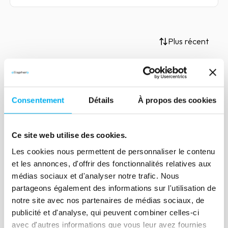
Plus récent
Article
Consentement
Détails
À propos des cookies
L'Open Banking, une réelle
opportunité ?
Ce site web utilise des cookies.
21 février 2023
Risk management
Les cookies nous permettent de personnaliser le contenu
Le monde bancaire est en constante
et les annonces, d'offrir des fonctionnalités relatives aux
évolution. L’Open Banking, qui est
médias sociaux et d'analyser notre trafic. Nous
devenu obligatoire pour les banques
partageons également des informations sur l'utilisation de
depuis le début de l’année 2018, fait
notre site avec nos partenaires de médias sociaux, de
partie des nombreuses innovations qui
publicité et d'analyse, qui peuvent combiner celles-ci
avec d'autres informations que vous leur avez fournies