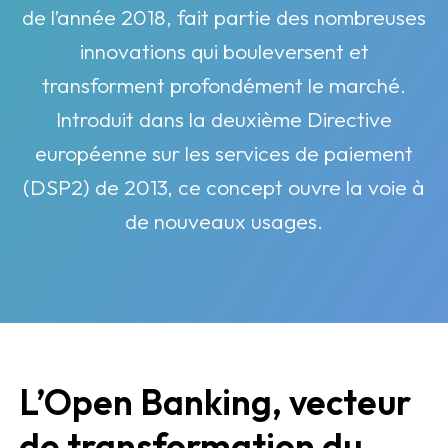
de l’année 2018, fait partie des nombreuses
innovations qui bouleversent et
transforment profondément le marché.
Introduit dans la deuxième Directive
européenne sur les services de paiement
(DSP2) de 2013, ce concept ouvre la voie à
de nouveaux usages.
L’Open Banking, vecteur
de transformation du