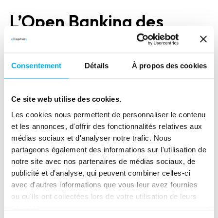
L’Open Banking des
nouveaux champs dans
les paiements et les
Consentement
Détails
À propos des cookies
services
Ce site web utilise des cookies.
La perte de contrôle des banques sur leurs
Les cookies nous permettent de personnaliser le contenu
données clients entraîne naturellement
et les annonces, d'offrir des fonctionnalités relatives aux
l’apparition de nouveaux marchés et acteurs qui
médias sociaux et d'analyser notre trafic. Nous
visent à proposer de nouveaux services et à
partageons également des informations sur l'utilisation de
améliorer l’expérience utilisateur en explorant de
notre site avec nos partenaires de médias sociaux, de
publicité et d'analyse, qui peuvent combiner celles-ci
nouvelles approches de paiement. Par exemple :
avec d'autres informations que vous leur avez fournies
RTP —Request-to-Pay : système de demande
ou qu'ils ont collectées lors de votre utilisation de leurs
services.
de paiement complémentaire au virement ou