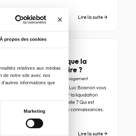
innovations qui bouleversent et transforment
profondément le marché. Introduit dans la
deuxième Directive européenne sur les
Lire la suite
services de paiement (DSP2) de 2013, ce
concept ouvre la voie à de nouveaux usages.
À propos des cookies
Article
QUIZ : Qu'est-ce que la
liquidation judiciaire ?
nnalités relatives aux médias
on de notre site avec nos
22 novembre 2021
Risk management
 d'autres informations que
Richard Cassonnet et Jean-Luc Boisnon vous
propose un nouveau quiz sur la liquidation
judiciaire. Quand intervient-elle ? Qui est
concerné ? Venez tester vos connaissances.
Marketing
Lire la suite