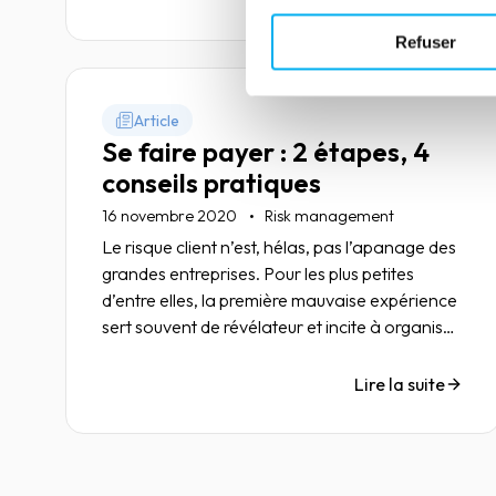
dans cette zone de conflit ?
Refuser
Article
Se faire payer : 2 étapes, 4
conseils pratiques
16 novembre 2020
Risk management
Le risque client n’est, hélas, pas l’apanage des
grandes entreprises. Pour les plus petites
d’entre elles, la première mauvaise expérience
sert souvent de révélateur et incite à organiser
la riposte pour de futures situations analogues.
Dans tous les cas, il est important – et possible
Lire la suite
– d’avancer progressivement, en définissant
des priorités et en procédant par étapes,
adaptées aux besoins comme aux moyens
disponibles. Nos conseils…