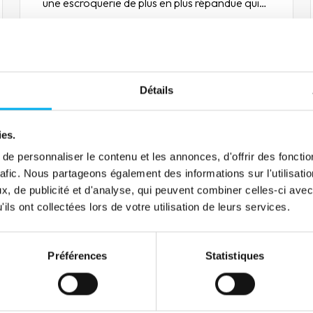
une escroquerie de plus en plus répandue qui
pose des défis majeurs aux particuliers et aux
entreprises.
Lire la suite
Détails
Article
ies.
Crédit des entreprises :
l'enthousiasme des financiers
e personnaliser le contenu et les annonces, d'offrir des fonctio
rafic. Nous partageons également des informations sur l'utilisati
à propos des informations
, de publicité et d'analyse, qui peuvent combiner celles-ci avec
positives
30 mars 2022
Risk management
ils ont collectées lors de votre utilisation de leurs services.
Interview d'Asiakastieto, entreprise
finlandaise, fournisseur de services
numériques d'information aux entreprises et
Préférences
Statistiques
aux consommateurs sur le crédit des
entreprises en Finlande.
Lire la suite