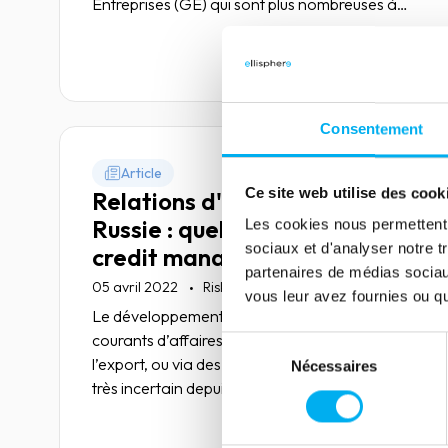
Entreprises (GE) qui sont plus nombreuses à
respecter leurs engagements.
Lire la suite
Consentement
Article
Ce site web utilise des cook
Relations d'affaires avec la
Russie : quels impacts pour le
Les cookies nous permettent d
sociaux et d'analyser notre t
credit management ?
partenaires de médias sociaux
05 avril 2022
Risk management
vous leur avez fournies ou qu'
Le développement des entreprises ayant des
courants d’affaires avec la Russie, à l’import, à
Sélection
l’export, ou via des filiales sur place, est devenu
Nécessaires
du
très incertain depuis le déclenchement de la
consentement
guerre en Ukraine. Quels impacts sur les
relations d'affaires et le credit management
Lire la suite