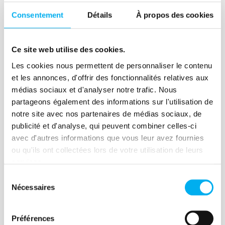
depuis plusieurs mois. D'autant que la
Consentement
Détails
À propos des cookies
dynamique de créations de nouvelles
Lire la suite
structures est loin d'être au rendez-vous
Ce site web utilise des cookies.
dans tous les secteurs d'activité ou
Les cookies nous permettent de personnaliser le contenu
territoires français (Hexagone et
et les annonces, d'offrir des fonctionnalités relatives aux
DROM).
médias sociaux et d'analyser notre trafic. Nous
Article
partageons également des informations sur l'utilisation de
Moindre dynamique
notre site avec nos partenaires de médias sociaux, de
publicité et d'analyse, qui peuvent combiner celles-ci
entrepreneuriale des sociétés
avec d'autres informations que vous leur avez fournies
commerciales
ou qu'ils ont collectées lors de votre utilisation de leurs
services.
09 juillet 2024
Risk
•
management
Economie
Sélection
Nécessaires
du
À fin mai 2024, l'Indice de Dynamisme
consentement
Entrepreneurial a continué de se
détériorer, atteignant 1,3, soit une baisse
Préférences