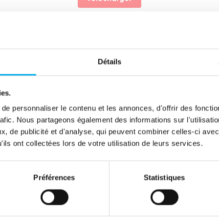
reneurial (IDE) : rapport entre le nombre de créations et le nom
Détails
e zone géographique, un secteur d'activité donné.
ies.
e personnaliser le contenu et les annonces, d'offrir des fonctio
rafic. Nous partageons également des informations sur l'utilisati
, de publicité et d'analyse, qui peuvent combiner celles-ci avec
le fenêtre)
nouvelle fenêtre)
(nouvelle fenêtre)
(nouvelle fenêtre)
(nouvelle fenêtre)
(nouvelle fenêtre)
(nouvelle fenêtre)
ils ont collectées lors de votre utilisation de leurs services.
Préférences
Statistiques