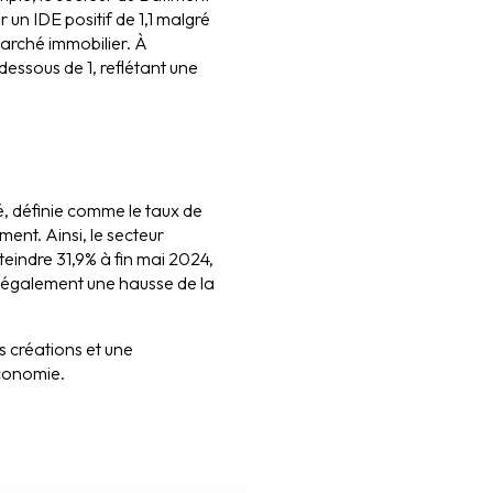
 un IDE positif de 1,1 malgré
marché immobilier. À
 dessous de 1, reflétant une
té, définie comme le taux de
ment. Ainsi, le secteur
tteindre 31,9% à fin mai 2024,
re également une hausse de la
 créations et une
économie.