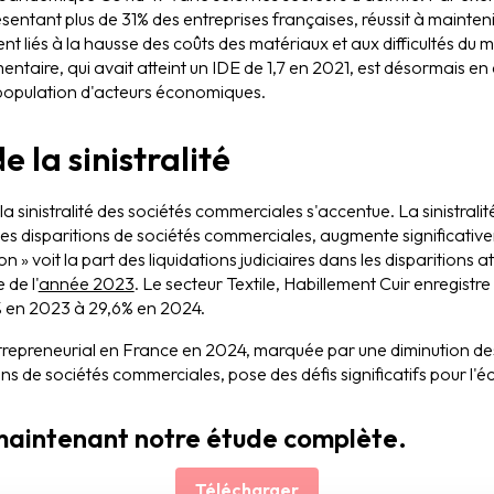
sentant plus de 31% des entreprises françaises, réussit à maintenir
t liés à la hausse des coûts des matériaux et aux difficultés du 
mentaire, qui avait atteint un IDE de 1,7 en 2021, est désormais en
population d'acteurs économiques​.
 la sinistralité
la sinistralité des sociétés commerciales s'accentue. La sinistrali
 les disparitions de sociétés commerciales, augmente significative
n » voit la part des liquidations judiciaires dans les disparitions a
 de l'
année 2023
. Le secteur Textile, Habillement Cuir enregist
7% en 2023 à 29,6% en 2024​.
repreneurial en France en 2024, marquée par une diminution des
s de sociétés commerciales, pose des défis significatifs pour l'
maintenant notre étude complète.
Télécharger