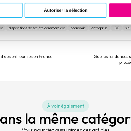
Autoriser la sélection
le
disparitions de société commerciale
économie
entreprise
IDE
sini
 des entreprises en France
Quelles tendances se
procéd
À voir également
ans la même catégor
Vous pourriez aussi aimer ces articles