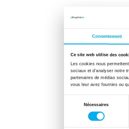
d'activité.
*Indice de Dynamisme Entrep
Consentement
société commerciale, sur un
Ce site web utilise des cook
Les cookies nous permettent d
sociaux et d'analyser notre t
partenaires de médias sociaux
Partager cet article
(nouvel
(
vous leur avez fournies ou qu'
Sélection
Nécessaires
du
consentement
Clara Bachelet