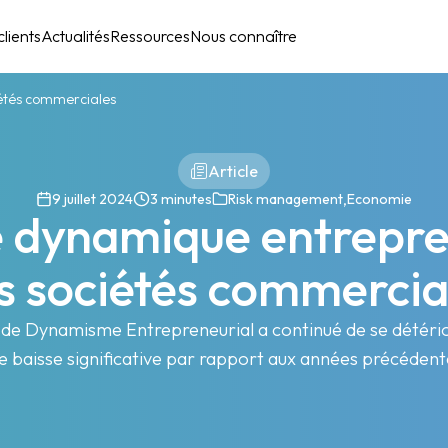
lients
Actualités
Ressources
Nous connaître
étés commerciales
Article
,
9 juillet 2024
3 minutes
Risk management
Economie
 dynamique entrepre
s sociétés commercia
e de Dynamisme Entrepreneurial a continué de se détérior
e baisse significative par rapport aux années précédent