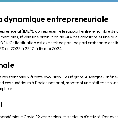
la dynamique entrepreneuriale
preneurial (IDE*), qui représente le rapport entre le nombre de 
mmerciales, révèle une diminution de -4% des créations et une a
2024. Cette situation est exacerbée par une part croissante des li
3% en 2023 à 23,1% à fin mai 2024​​.
nale
s résistent mieux à cette évolution. Les régions Auvergne-Rhône
indices supérieurs à l'indice national, montrant une résilience plus
plexe​.
l
ndémique Covid-19 varie selon les secteurs d'activité. Par exem