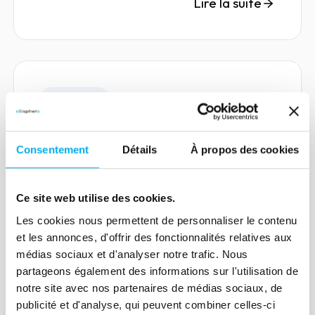
Lire la suite
Article
Conformité KYS et devoir de
vigilance : quelles solutions ?
Consentement
Détails
À propos des cookies
17 décembre 2020
Compliance
Pour faire face aux nouvelles
Ce site web utilise des cookies.
réglementations sur les luttes contre la
Les cookies nous permettent de personnaliser le contenu
corruption, le blanchiment d'argent et le
et les annonces, d'offrir des fonctionnalités relatives aux
terrorisme, les fonctions achats doivent
médias sociaux et d'analyser notre trafic. Nous
repenser leurs processus métier pour
partageons également des informations sur l'utilisation de
répondre aux enjeux de vigilance et de
notre site avec nos partenaires de médias sociaux, de
publicité et d'analyse, qui peuvent combiner celles-ci
KYS.