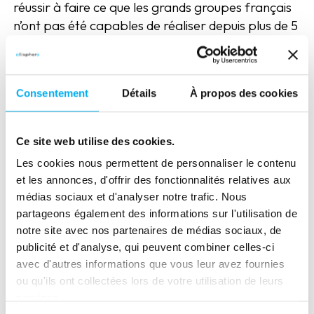
réussir à faire ce que les grands groupes français
n’ont pas été capables de réaliser depuis plus de 5
ans ? C’est aujourd’hui ce que le MEDEF met entre
autre en avant pour alerter vigoureusement sur la
directive CS3D, à côté d’autres représentants
Consentement
Détails
À propos des cookies
patronaux et partis politiques de quelques pays
comme l’Allemagne qui - rappelons-le encore -
avait adopté une loi analogue mais, il est vrai
Ce site web utilise des cookies.
aussi, réservée aux très grandes entreprises.
Les cookies nous permettent de personnaliser le contenu
Pour autant, même si la réaction des « patrons »
et les annonces, d'offrir des fonctionnalités relatives aux
devant le carcan réglementaire et bureaucratique
médias sociaux et d'analyser notre trafic. Nous
toujours plus contraignant se comprend, on ne
partageons également des informations sur l'utilisation de
peut pas non plus envisager de ne rien faire, et
notre site avec nos partenaires de médias sociaux, de
rester passif devant l’inéluctable. Le
publicité et d'analyse, qui peuvent combiner celles-ci
réchauffement climatique, la disparition de la
avec d'autres informations que vous leur avez fournies
biodiversité et le respect des droits fondamentaux
ou qu'ils ont collectées lors de votre utilisation de leurs
sont à prendre en considération par tous les
services.