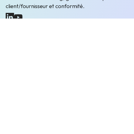
client/fournisseur et conformité.
(nouvelle fenêtre)
(nouvelle fenêtre)
Inscription à la newsletter
Restez informés des prochains évènements et actualités
Envoyer
L'entreprise
Explorer
Liens utiles