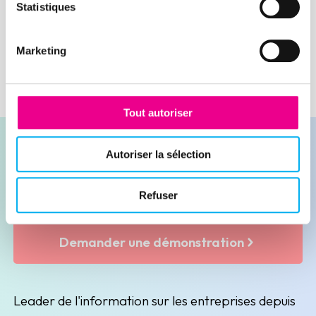
Lire la suite
Statistiques
durable par les entreprises qui vont
chercher à avoir un impact positif sur la
Marketing
société, à respecter l’environnement
tout en étant économiquement viable.
Tout autoriser
Autoriser la sélection
Refuser
Contacter nos experts
Demander une démonstration
Leader de l'information sur les entreprises depuis