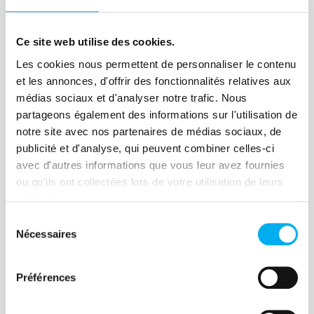
Lire la suite
Ce site web utilise des cookies.
Les cookies nous permettent de personnaliser le contenu
et les annonces, d'offrir des fonctionnalités relatives aux
Article
médias sociaux et d'analyser notre trafic. Nous
partageons également des informations sur l'utilisation de
RSE : les entreprises moteurs
notre site avec nos partenaires de médias sociaux, de
du changement sociétal
publicité et d'analyse, qui peuvent combiner celles-ci
avec d'autres informations que vous leur avez fournies
06 septembre 2021
Compliance
ou qu'ils ont collectées lors de votre utilisation de leurs
La RSE – Responsabilité Sociétale des
services.
Entreprises - est un engagement plus ou
Sélection
moins volontaire puisque certaines
Nécessaires
du
entreprises sont soumises à des
consentement
règlementations sur tout ou partie du
Préférences
sujet. Quand on parle de RSE, il s’agit de
la mise en pratique du développement