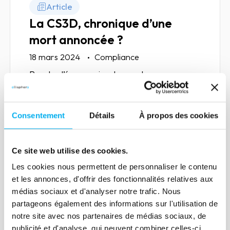
Article
La CS3D, chronique d’une
mort annoncée ?
18 mars 2024
Compliance
Rendre l’économie plus vertueuse en
apportant des outils d'aide à la prise de
décision qui permettent aux entreprises
Consentement
Détails
À propos des cookies
de choisir au mieux leurs partenaires
commerciaux.
Lire la suite
Ce site web utilise des cookies.
Les cookies nous permettent de personnaliser le contenu
et les annonces, d'offrir des fonctionnalités relatives aux
médias sociaux et d'analyser notre trafic. Nous
partageons également des informations sur l'utilisation de
notre site avec nos partenaires de médias sociaux, de
Article
publicité et d'analyse, qui peuvent combiner celles-ci