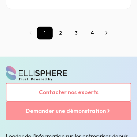
Sustainability Reporting Directive) ;
celle-ci sera mise en place
progressivement à partir du 1er janvier
2024.
1
2
3
4
Précédent
Suivant
Contacter nos experts
Demander une démonstration
Leader de l'information sur les entreprises depuis