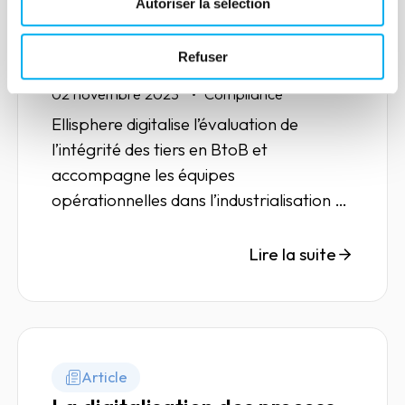
Nouvelle version de la
Autoriser la sélection
plateforme Compliance for
Refuser
Business
02 novembre 2023
Compliance
Ellisphere digitalise l’évaluation de
l’intégrité des tiers en BtoB et
accompagne les équipes
opérationnelles dans l’industrialisation de
leurs process.
Lire la suite
Article