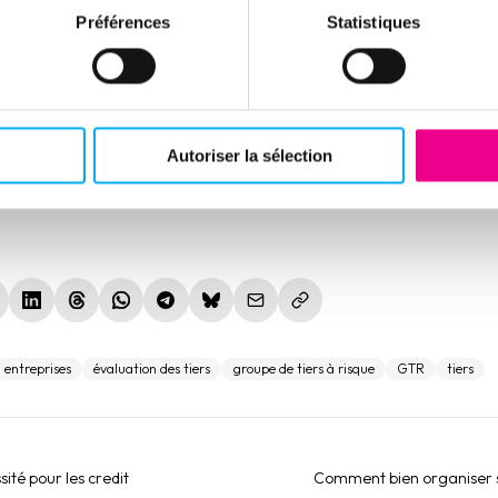
Préférences
Statistiques
ur laquelle plus d’une entreprise sur deux déclare établir ses GTR 
s dans la cartographie des risques de corruption, et en se reposant
here est que les entreprises ont besoin d’être accompagnées pour b
r dispositif d’évaluation afin d’optimiser au mieux leurs actions de
d
Autoriser la sélection
le fenêtre)
nouvelle fenêtre)
(nouvelle fenêtre)
(nouvelle fenêtre)
(nouvelle fenêtre)
(nouvelle fenêtre)
(nouvelle fenêtre)
entreprises
évaluation des tiers
groupe de tiers à risque
GTR
tiers
ité pour les credit
Comment bien organiser s