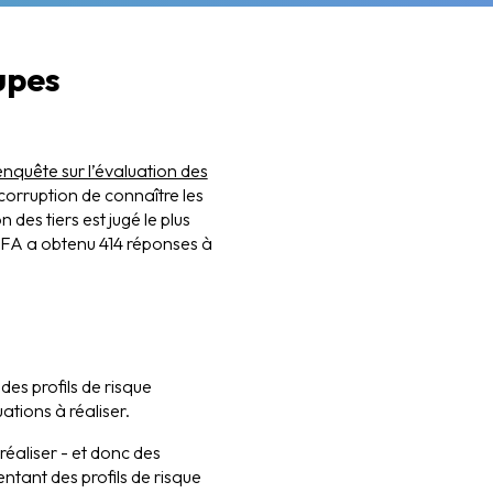
upes
 enquête sur l’évaluation des
-corruption de connaître les
n des tiers est jugé le plus
 l’AFA a obtenu 414 réponses à
es profils de risque
tions à réaliser.
éaliser - et donc des
entant des profils de risque