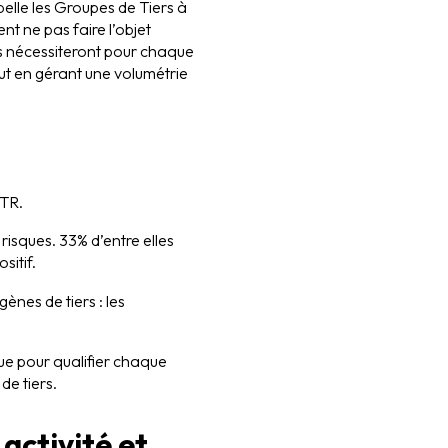
elle les Groupes de Tiers à
nt ne pas faire l’objet
ués nécessiteront pour chaque
tout en gérant une volumétrie
GTR.
risques. 33% d’entre elles
sitif.
nes de tiers : les
que pour qualifier chaque
de tiers.
 activité et