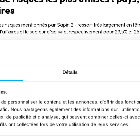
ires
des risques mentionnés par Sapin 2 - ressort très largement en t
’affaires et le secteur d’activité, respectivement pour 29,5% et 
our qualifier le GTR : la nature de l’opération, l’ancienneté de la 
onomique.
ien entre cartographie des risqu
Détails
 tiers
ies.
 savent se faire assister par des sociétés de conseil pour établir
e personnaliser le contenu et les annonces, d'offrir des fonctio
tivement leurs groupes de tiers.
rafic. Nous partageons également des informations sur l'utilisati
lace un outil d’évaluation des tiers et charger son portefeuille de
, de publicité et d'analyse, qui peuvent combiner celles-ci avec
 structurer son portefeuille de tiers en GTR afin de piloter, comme
ils ont collectées lors de votre utilisation de leurs services.
tuer. Et ce n’est pas toujours simple lorsque l’on dispose classi
férents dans l’organisation, souvent incomplets et insuffisamment 