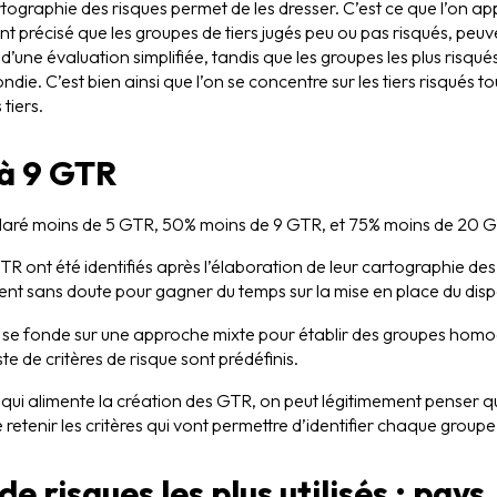
graphie des risques permet de les dresser. C’est ce que l’on app
t précisé que les groupes de tiers jugés peu ou pas risqués, peuve
t d’une évaluation simplifiée, tandis que les groupes les plus risq
die. C’est bien ainsi que l’on se concentre sur les tiers risqués 
tiers.
à 9 GTR
claré moins de 5 GTR, 50% moins de 9 GTR, et 75% moins de 20 
TR ont été identifiés après l’élaboration de leur cartographie des 
ent sans doute pour gagner du temps sur la mise en place du dispo
se fonde sur une approche mixte pour établir des groupes homogè
ste de critères de risque sont prédéfinis.
e qui alimente la création des GTR, on peut légitimement penser 
e retenir les critères qui vont permettre d’identifier chaque groupe 
de risques les plus utilisés : pays,