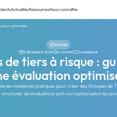
lients
Actualités
Ressources
Nous connaître
luation optimisée
Article
5 décembre 2024
4 minutes
Compliance
de tiers à risque : g
ne évaluation optimis
èle les meilleures pratiques pour créer des Groupes de T
r structurer les évaluations anti-corruption selon les prof