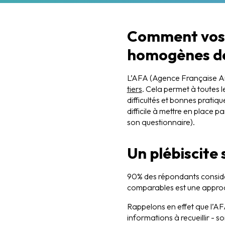
Comment vos p
homogènes de 
L’AFA (Agence Française Ant
tiers
. Cela permet à toutes l
difficultés et bonnes pratique
difficile à mettre en place p
son questionnaire).
Un plébiscite 
90% des répondants considèr
comparables est une approch
Rappelons en effet que l’AF
informations à recueillir - s