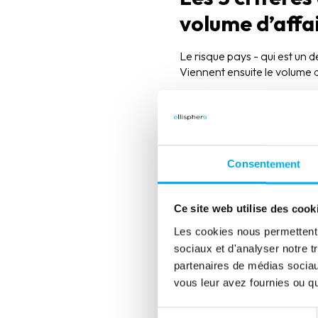
volume d’affa
Le risque pays - qui est un 
Viennent ensuite le volume d
Puis sont également retenus p
et même la dépendance éc
Les GTR : le l
Consentement
évaluation des
Ce site web utilise des cook
Globalement, les entreprises
Les cookies nous permettent d
risques et identifier qualita
sociaux et d'analyser notre t
Lorsque l’on veut mettre en p
partenaires de médias sociaux
risque, il est nécessaire de
vous leur avez fournies ou qu'
profondeur d’analyse à effec
référentiels de données, dif
Sélection