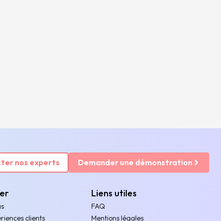
ter nos experts
Demander une démonstration
rer
Liens utiles
as
FAQ
riences clients
Mentions légales