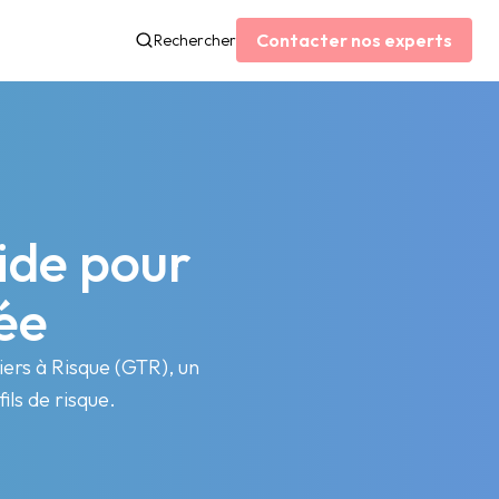
Contacter nos experts
Rechercher
uide pour
ée
iers à Risque (GTR), un
ils de risque.