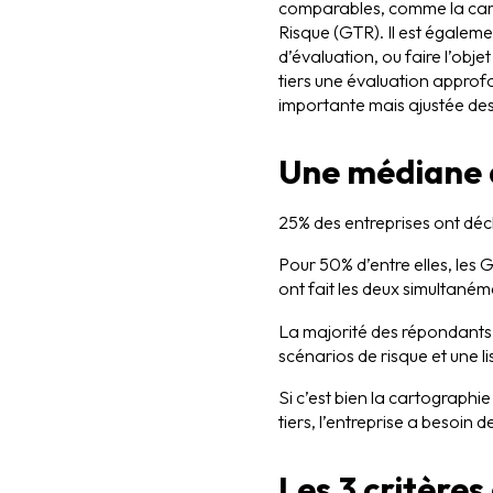
comparables, comme la carto
Risque (GTR). Il est égalemen
d’évaluation, ou faire l’obje
tiers une évaluation approfon
importante mais ajustée des 
Une médiane 
25% des entreprises ont dé
Pour 50% d’entre elles, les G
ont fait les deux simultaném
La majorité des répondants 
scénarios de risque et une li
Si c’est bien la cartographi
tiers, l’entreprise a besoin d
Les 3 critères 