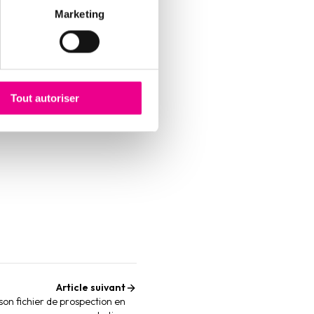
Marketing
à la fois sur la base des
 sur une liste de critères
ien identifier et qualifier
ue diligence
.
Tout autoriser
Article suivant
on fichier de prospection en