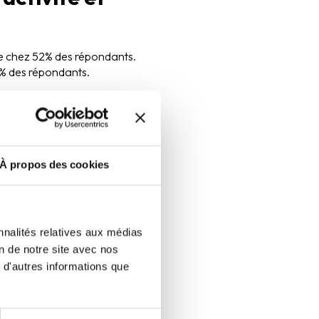
ête chez 52% des répondants.
25% des répondants.
relation, la nature du tiers
es et
À propos des cookies
 leur cartographie des
nnalités relatives aux médias
on de notre site avec nos
 tiers fondé sur le niveau de
 d'autres informations que
 le recommande l’AFA, la
quement de plusieurs
qualifiés.