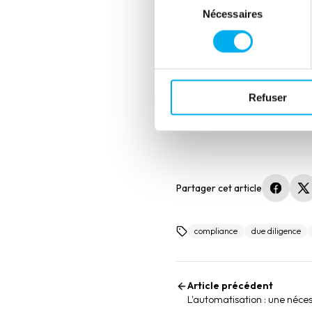
Nécessaires
C’est sans doute la raison po
du
scénarios de risque identifié
consentement
prédéfinie.
Notre conviction chez Ellisp
les tiers à intégrer dans leu
Refuser
Partager cet article
(nouvel
(
compliance
due diligence
Article précédent
L'automatisation : une nécess