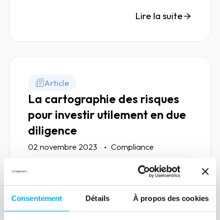
de professionnels occitans en décembre
dernier à Toulouse.
Lire la suite
Article
La cartographie des risques
pour investir utilement en due
diligence
02 novembre 2023
Compliance
Ce n’est pas qu’en théorie que le pilier de
l’évaluation des tiers selon l’article 17 de
la loi Sapin 2 s’appuie sur le pilier de la
Consentement
Détails
À propos des cookies
cartographie des risques. En pratique,
l’entreprise a un intérêt business énorme