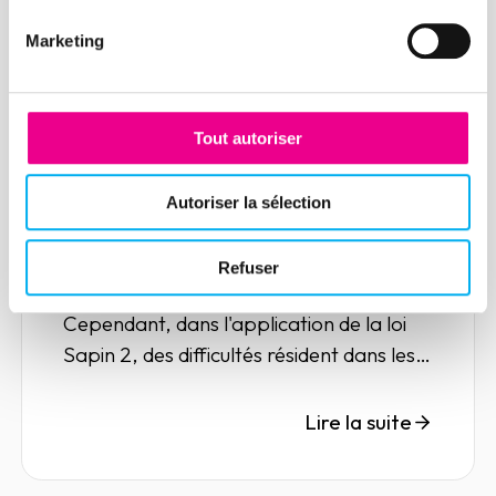
Marketing
Article
Tout autoriser
Loi Sapin 2 : les difficultés
liées à l’évaluation des tiers
Autoriser la sélection
16 novembre 2020
Compliance
La lutte contre la corruption est devenue
Refuser
un véritable enjeu pour les entreprises.
Cependant, dans l'application de la loi
Sapin 2, des difficultés résident dans les
processus d'évaluation des tiers.
Lire la suite