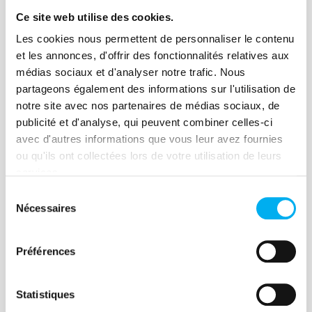
à appliquer et à calquer l’évaluation de
Ce site web utilise des cookies.
Lire la suite
l’intégrité des tiers sur sa cartographie
Les cookies nous permettent de personnaliser le contenu
des risques.
et les annonces, d'offrir des fonctionnalités relatives aux
médias sociaux et d'analyser notre trafic. Nous
partageons également des informations sur l'utilisation de
notre site avec nos partenaires de médias sociaux, de
Article
publicité et d'analyse, qui peuvent combiner celles-ci
Webinar | Évaluation de
avec d'autres informations que vous leur avez fournies
l’intégrité des tiers : quel
ou qu'ils ont collectées lors de votre utilisation de leurs
services.
accompagnement ?
Sélection
23 août 2021
Événements
Nécessaires
du
23 septembre 2021 | Webinar |
consentement
Ellisphere
Préférences
Lire la suite
Statistiques