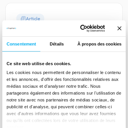
Article
Le tableau de bord, un outil
d'aide à la performance pour
Consentement
Détails
À propos des cookies
le credit manager
17 novembre 2020
Risk management
Ce site web utilise des cookies.
Savoir décider est essentiel pour le credit
manager. Zoom sur un des principaux
Les cookies nous permettent de personnaliser le contenu
et les annonces, d'offrir des fonctionnalités relatives aux
outils d'aide à la décision : le tableau de
médias sociaux et d'analyser notre trafic. Nous
bord.
partageons également des informations sur l'utilisation de
notre site avec nos partenaires de médias sociaux, de
Lire la suite
publicité et d'analyse, qui peuvent combiner celles-ci
avec d'autres informations que vous leur avez fournies
ou qu'ils ont collectées lors de votre utilisation de leurs
services.