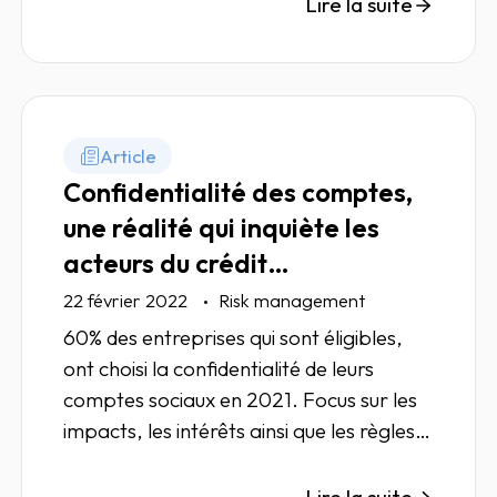
mieux une hausse probable du risque de
Lire la suite
défaillance de leurs partenaires
commerciaux. Pour y faire face au
mieux, retrouvez les huit points clés à
identifier pour maîtriser son crédit
interentreprises en 2022.
Article
Confidentialité des comptes,
une réalité qui inquiète les
acteurs du crédit
interentreprises
22 février 2022
Risk management
60% des entreprises qui sont éligibles,
ont choisi la confidentialité de leurs
comptes sociaux en 2021. Focus sur les
impacts, les intérêts ainsi que les règles
de dépôt dans notre article.