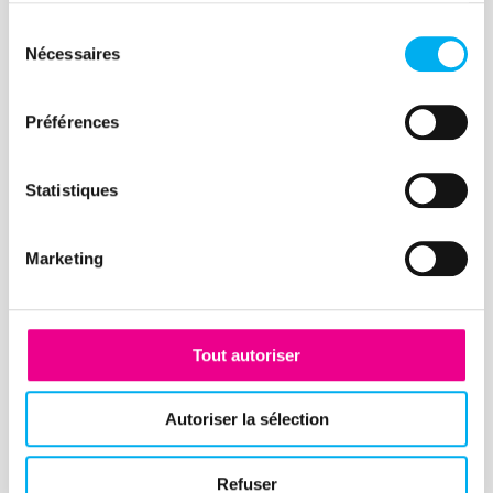
Sélection
Nécessaires
du
Article
consentement
Gérer son cash c’est bien,
Préférences
mais attention au crédit
fournisseur !
Statistiques
17 novembre 2020
Risk management
Selon une récente étude de la Banque de
Marketing
France, près de 35% des entreprises ont
subi un retard de paiement entre 2014-
2017. Si le risque de défaillance existe,
Tout autoriser
les entreprises se doivent de mettre en
place des solutions pour pérenniser leur
Lire la suite
Autoriser la sélection
activité et sécuriser leur crédit
fournisseur.
Refuser