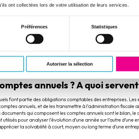
ann
ils ont collectées lors de votre utilisation de leurs services.
entialité ne s'applique pas dans les cas suivan
rtenant à un groupe • Établissements de crédit et sociétés de f
Préférences
Statistiques
ance, fonds de retraite, mutuelles par exemple • Sociétés cotées
ises dont l'activité consiste à gérer des titres de participations e
t appel à la générosité publique
Autoriser la sélection
omptes annuels ? A quoi servent-
els font partie des obligations comptables des entreprises. Les 
 comptes annuels, et de les transmettre à l’administration fiscale a
documents qui composent les comptes annuels sont le bilan, le c
 utilisés pour analyser l’évolution d’une année sur l’autre d’une 
apprécier la solvabilité à court, moyen ou long terme d’une entrepr