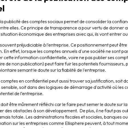
el
a publicité des comptes sociaux permet de consolider la confianc
entre elles. Ce principe de transparence a pour vertu de donner a
 la situation économique des entreprises avec qui, ils vont entrer ou
st souvent préjudiciable à l’entreprise. Ce positionnement peut êtr
n. En effet, lorsque les comptes annuels d'une société ne sont pa
 cette information confidentielle, voire ne pas publier ses comptes
re de non publication) peut faire fuir les potentiels fournisseurs, p
taire semant le doute sur la fiabilité de l'entreprise.
s comptes en confidentiel peut aussi trouver sa justification, soit
 sensible, soit dans des logiques de démarrage d'activité où les co
tentiel de l’entreprise.
 doit être mûrement réfléchi car le faire peut semer le doute sur la 
rer des obstacles à son développement. De plus, il ne faut pas oubl
mais totale. Les administrations fiscales et sociales, banques ou 
ation sur les entreprises comme Ellisphere peuvent, à tout mom