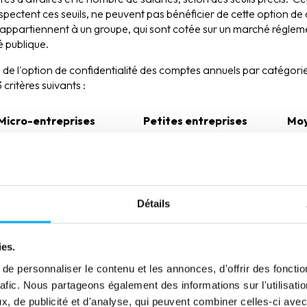
espectent ces seuils, ne peuvent pas bénéficier de cette option d
 appartiennent à un groupe, qui sont cotée sur un marché régleme
é publique.
 de l'option de confidentialité des comptes annuels par catégorie
critères suivants :
Micro-entreprises
Petites entreprises
Moy
Moins de 700 000€
Moins de 6 millions €
Moin
Moins de 350 000 €
Moins de 12 millions €
Moin
Détails
Moins de 10 salariés
Moins de 50 salariés
ies.
Confidentialité totale
Confidentialité du
Opti
e personnaliser le contenu et les annonces, d'offrir des fonctio
compte de résultat
simp
rafic. Nous partageons également des informations sur l'utilisati
annu
, de publicité et d'analyse, qui peuvent combiner celles-ci avec