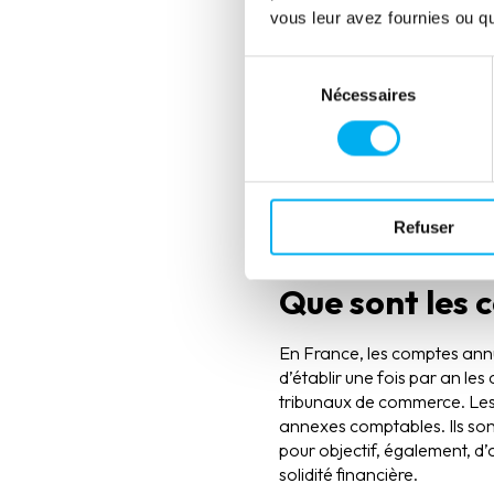
vous leur avez fournies ou qu'
L'option de confid
Sélection
moyennes entreprises appa
Nécessaires
du
d'assurance et de réassur
consentement
réglementé • Micro-entrepr
(holding) • Entités faisan
Refuser
Source : Service Public
Que sont les c
En France, les comptes annu
d’établir une fois par an les
tribunaux de commerce. Les 
annexes comptables. Ils sont
pour objectif, également, d’
solidité financière.