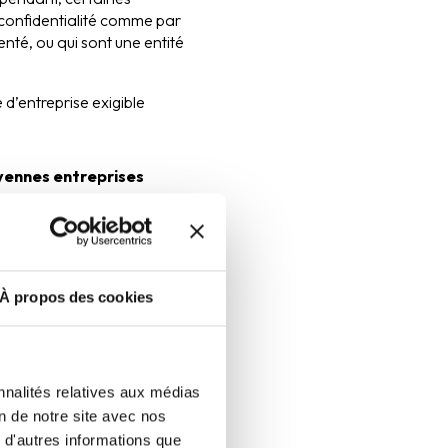
e confidentialité comme par
nté, ou qui sont une entité
 d’entreprise exigible
ennes entreprises
s de 20 millions €
s de 40 millions €
À propos des cookies
on de publication
nnalités relatives aux médias
lifiée de leurs comptes
on de notre site avec nos
els, leur bilan et leur
 d'autres informations que