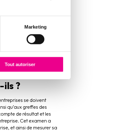
exe,
ts : •
Petites et
inancement • Entreprises
Marketing
 sur un marché
t de valeurs mobilières
Tout autoriser
ils ?
entreprises se doivent
insi qu’aux greffes des
ompte de résultat et les
entreprise. Cet examen a
ise, et ainsi de mesurer sa