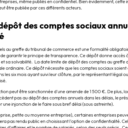
eprises, même publiés en confidentiel. Bien évidemment, cette in
peut être publiée par ces différents acteurs.
 dépôt des comptes sociaux annue
é
s au greffe du tribunal de commerce est une formalité obligatoi
 de garantir le principe de transparence. Ce dépôt donne accès
 et sa solvabilité. La date limite de dépôt des comptes au greffe doi
le ordinaire. Ce dépôt nécessite que les comptes sociaux soien
les six mois ayant suivi leur clôture, par le représentant légal o
isé.
ction peut être sanctionnée d'une amende de 1 500 €. De plus, lo
èdent pas au dépôt des comptes annuels dans les délais, le prési
une injonction de le faire sous bref délai (sous astreinte).
reprise, petite ou moyenne entreprise), certaines entreprises peuv
ra pas rendu public en choisissant l'option de confidentialité. Cell
hiffres d’affaires et le nombre de salariés, selon des seuils précis.