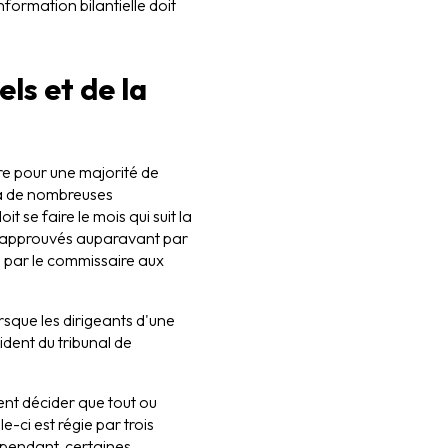
formation bilantielle doit
ls et de la
re pour une majorité de
 à de nombreuses
t se faire le mois qui suit la
t approuvés auparavant par
u par le commissaire aux
rsque les dirigeants d'une
dent du tribunal de
ent décider que tout ou
e-ci est régie par trois
 Cependant, certaines