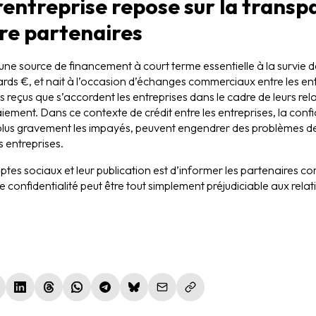
rentreprise repose sur la transp
re partenaires
 une source de financement à court terme essentielle à la survie d
ards €, et nait à l’occasion d’échanges commerciaux entre les en
ts reçus que s’accordent les entreprises dans le cadre de leurs re
ement. Dans ce contexte de crédit entre les entreprises, la confi
 plus gravement les impayés, peuvent engendrer des problèmes de 
s entreprises.
ptes sociaux et leur publication est d’informer les partenaires c
de confidentialité peut être tout simplement préjudiciable aux relat
le fenêtre)
nouvelle fenêtre)
(nouvelle fenêtre)
(nouvelle fenêtre)
(nouvelle fenêtre)
(nouvelle fenêtre)
(nouvelle fenêtre)