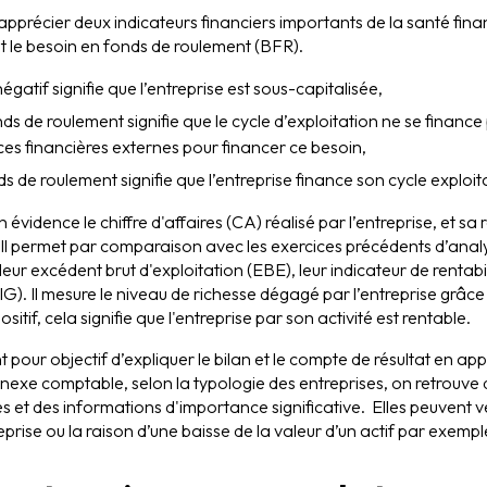
apprécier deux indicateurs financiers importants de la santé finan
t le besoin en fonds de roulement (BFR).
gatif signifie que l’entreprise est sous-capitalisée,
s de roulement signifie que le cycle d’exploitation ne se finance
ces financières externes pour financer ce besoin,
s de roulement signifie que l’entreprise finance son cycle exploit
évidence le chiffre d'affaires (CA) réalisé par l’entreprise, et sa 
 Il permet par comparaison avec les exercices précédents d’analy
leur excédent brut d'exploitation (EBE), leur indicateur de renta
IG). Il mesure le niveau de richesse dégagé par l’entreprise grâce
ositif, cela signifie que l'entreprise par son activité est rentable.
pour objectif d’expliquer le bilan et le compte de résultat en ap
exe comptable, selon la typologie des entreprises, on retrouve 
es et des informations d'importance significative. Elles peuvent 
eprise ou la raison d’une baisse de la valeur d’un actif par exempl