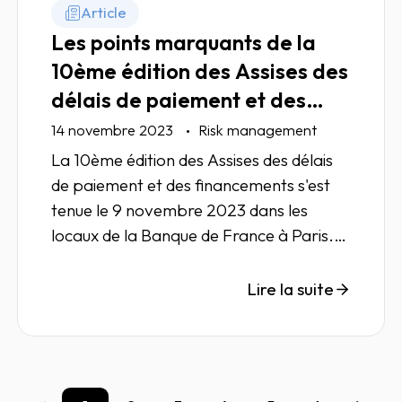
Article
Les points marquants de la
10ème édition des Assises des
délais de paiement et des
financements
14 novembre 2023
Risk management
La 10ème édition des Assises des délais
de paiement et des financements s'est
tenue le 9 novembre 2023 dans les
locaux de la Banque de France à Paris.
Quels sont les éléments marquants à
retenir de cette plénière ?
Lire la suite