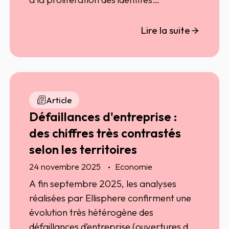
numériques et à la sophistication des
attaques, les entreprises ont dû revoir en
Lire la suite
profondeur leurs modèles de protection.
Gouvernance, anticipation et culture
cyber deviennent désormais les piliers
d’une résilience durable. En 2026, plus
que jamais, la sécurité ne se pensera
Article
plus en réaction, mais en stratégie.
Défaillances d'entreprise :
des chiffres très contrastés
selon les territoires
24 novembre 2025
Economie
A fin septembre 2025, les analyses
réalisées par Ellisphere confirment une
évolution très hétérogène des
défaillances d’entreprise (ouvertures de