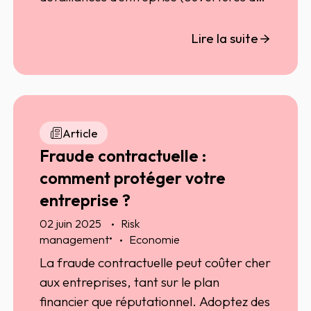
redressement judiciaire et de liquidations
judiciaire directe) selon les territoires
Lire la suite
français, illustrant ainsi une France à
plusieurs vitesses.
Article
Fraude contractuelle :
comment protéger votre
entreprise ?
02 juin 2025
Risk
•
management
Economie
La fraude contractuelle peut coûter cher
aux entreprises, tant sur le plan
financier que réputationnel. Adoptez des