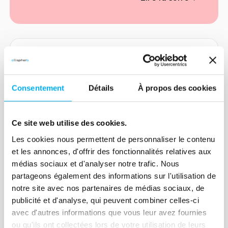
secteurs et régions les plus touchés ? Et
comment les entreprises peuvent-elles
surmonter ces défis ? Voici un tour
d’horizon des tendances clés.
Article
L'automatisation : une
Consentement
Détails
À propos des cookies
nécessité pour les credit
managers
Ce site web utilise des cookies.
04 décembre 2024
Risk management
Les cookies nous permettent de personnaliser le contenu
L’automatisation devient essentielle pour
et les annonces, d'offrir des fonctionnalités relatives aux
les credit managers, confrontés à une
médias sociaux et d'analyser notre trafic. Nous
partageons également des informations sur l'utilisation de
complexité croissante des risques à
notre site avec nos partenaires de médias sociaux, de
analyser. Si les nouvelles technologies
publicité et d'analyse, qui peuvent combiner celles-ci
comme l'IA facilitent la gestion des
avec d'autres informations que vous leur avez fournies
données et des processus, l'humain reste
Lire la suite
ou qu'ils ont collectées lors de votre utilisation de leurs