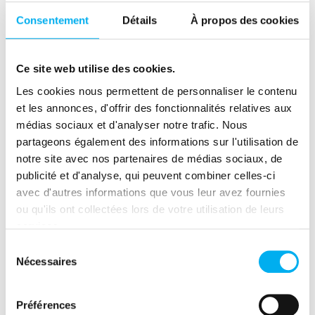
Consentement
Détails
À propos des cookies
Recourir à la signature électronique
certifiée pour éviter toute falsification.
Ce site web utilise des cookies.
Archiver les contrats dans des espaces
Les cookies nous permettent de personnaliser le contenu
sécurisés pour garantir leur intégrité.
et les annonces, d'offrir des fonctionnalités relatives aux
Surveiller les transactions et utiliser des
médias sociaux et d'analyser notre trafic. Nous
outils de détection d’anomalies
partageons également des informations sur l'utilisation de
contractuelles.
notre site avec nos partenaires de médias sociaux, de
publicité et d'analyse, qui peuvent combiner celles-ci
Former et sensibiliser les
avec d'autres informations que vous leur avez fournies
équipes
ou qu'ils ont collectées lors de votre utilisation de leurs
services.
Organiser des sessions de formation sur
Sélection
la fraude contractuelle et ses signaux
Nécessaires
du
d’alerte.
consentement
Encourager la transparence et la
Préférences