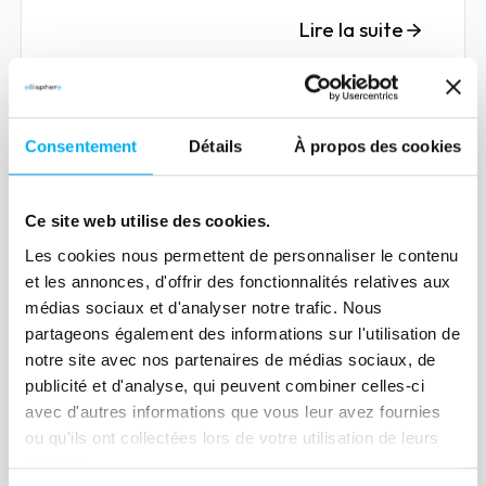
Lire la suite
Consentement
Détails
À propos des cookies
Article
Optimiser les délais de
Ce site web utilise des cookies.
paiement chez Ellisphere : une
Les cookies nous permettent de personnaliser le contenu
approche rigoureuse et
et les annonces, d'offrir des fonctionnalités relatives aux
médias sociaux et d'analyser notre trafic. Nous
collaborative
25 octobre 2023
Risk management
partageons également des informations sur l'utilisation de
notre site avec nos partenaires de médias sociaux, de
publicité et d'analyse, qui peuvent combiner celles-ci
Lire la suite
avec d'autres informations que vous leur avez fournies
ou qu'ils ont collectées lors de votre utilisation de leurs
services.