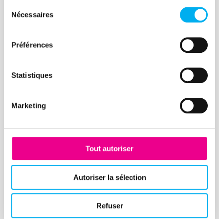
Sélection
Nécessaires
du
Article
consentement
Qu’est-ce qu’un DAF
Préférences
aujourd’hui ?
16 décembre 2021
Risk management
Statistiques
Entretien avec Jean-Luc Izoard,
directeur administratif et financier
Marketing
d'Artémis, holding de la société
Ellisphere.
Tout autoriser
Lire la suite
Autoriser la sélection
Refuser