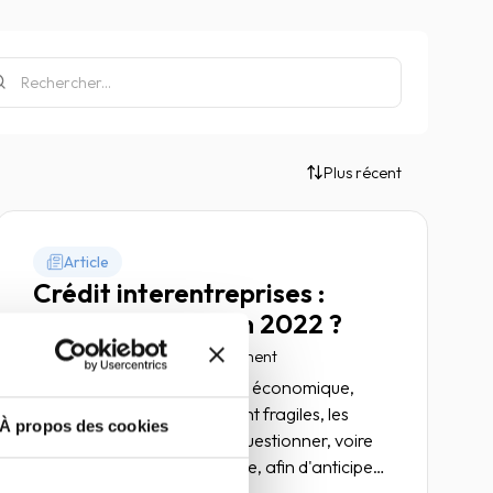
Plus récent
Article
Crédit interentreprises :
quelle situation en 2022 ?
12 avril 2022
Risk management
Dans un contexte de reprise économique,
mais où les trésoreries restent fragiles, les
À propos des cookies
entreprises vont devoir se questionner, voire
se remettre en question, et ce, afin d'anticiper