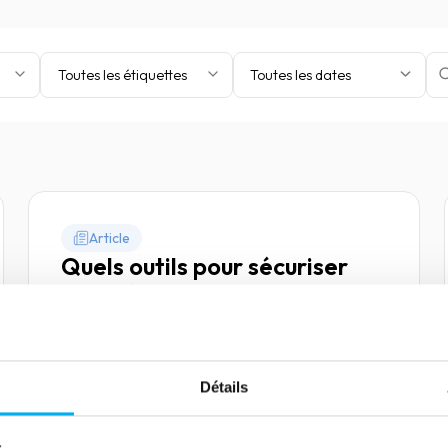
Toutes les étiquettes
Toutes les dates
Article
Quels outils pour sécuriser
son crédit interentreprises ?
10 mai 2022
Risk management
Selon la Fédération nationale de l’information
d’entreprise, de la gestion de créances et de
Détails
l’enquête civile (FIGEC), 56 milliards d’euros de
créances sont impayés chaque année en