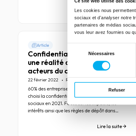
Ce site web utilise des cook
Lire la suite
Les cookies nous permettent d
sociaux et d'analyser notre t
partenaires de médias sociaux
vous leur avez fournies ou qu'
Article
Sélection
Confidentialité des comptes,
Nécessaires
du
une réalité qui inquiète les
consentement
acteurs du crédit
interentreprises
22 février 2022
Risk management
60% des entreprises qui sont éligibles, ont
Refuser
choisi la confidentialité de leurs comptes
sociaux en 2021. Focus sur les impacts, les
intérêts ainsi que les règles de dépôt dans
notre article.
Lire la suite