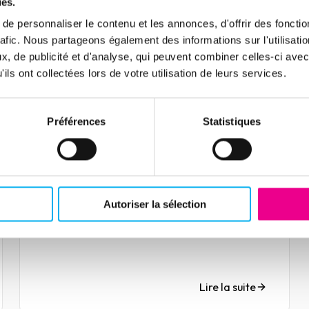
France et 25 % des défaillances d’entreprise
ies.
seraient dues à des retards ou à des défauts
Lire la suite
e personnaliser le contenu et les annonces, d'offrir des fonctio
de paiement, menaçant ainsi près de 300
rafic. Nous partageons également des informations sur l'utilisati
000 emplois.
, de publicité et d'analyse, qui peuvent combiner celles-ci avec
ils ont collectées lors de votre utilisation de leurs services.
Article
Assises digitalisées des
Préférences
Statistiques
délais de paiement 2021
29 mars 2021
Événements
27 avril 2021 | Webinar | Assises des délais de
paiement
Autoriser la sélection
Lire la suite