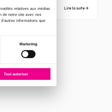
au mieux une hausse probable du risque de
défaillance de leurs partenaires commerciaux.
Lire la suite
nnalités relatives aux médias
Pour y faire face au mieux, retrouvez les huit
on de notre site avec nos
points clés à identifier pour maîtriser son crédit
 d'autres informations que
interentreprises en 2022.
Marketing
Tout autoriser