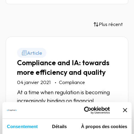
Plus récent
Article
Compliance and IA: towards
more efficiency and quality
04 janvier 2021
Compliance
At a time when regulation is becoming
increasingly binding on financial
institutions, how can AI help improve
communication between supervisors
and financial institutions?
Consentement
Détails
À propos des cookies