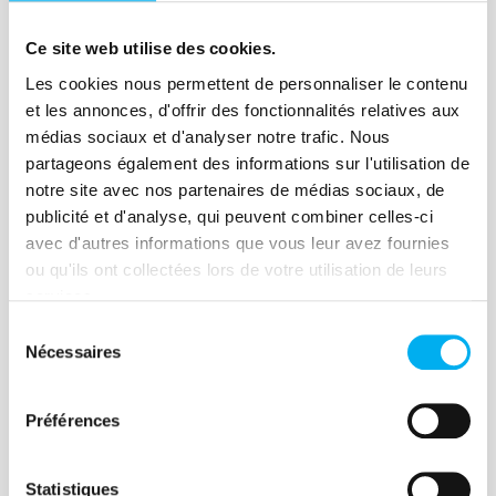
Lire la suite
Ce site web utilise des cookies.
Les cookies nous permettent de personnaliser le contenu
et les annonces, d'offrir des fonctionnalités relatives aux
médias sociaux et d'analyser notre trafic. Nous
Article
partageons également des informations sur l'utilisation de
Conformité et IA : vers plus
notre site avec nos partenaires de médias sociaux, de
publicité et d'analyse, qui peuvent combiner celles-ci
d’efficacité et de qualité
avec d'autres informations que vous leur avez fournies
17 novembre 2020
Compliance
ou qu'ils ont collectées lors de votre utilisation de leurs
services.
À l’heure où la réglementation devient de
plus en plus contraignante pour les
Sélection
Nécessaires
du
institutions financières, comment l’IA
consentement
peut aider à l’amélioration de la
Préférences
communication entre superviseurs et
institutions financières ?
Lire la suite
Statistiques