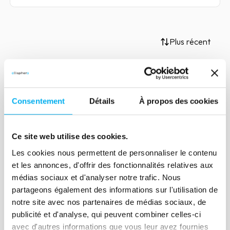
Plus récent
Article
Consentement
Détails
À propos des cookies
Les modes de financement à
moyen et long termes
Ce site web utilise des cookies.
18 novembre 2020
Risk management
Les cookies nous permettent de personnaliser le contenu
Dans cet article, nous nous concentrons
et les annonces, d'offrir des fonctionnalités relatives aux
sur le financement haut de bilan moyen
médias sociaux et d'analyser notre trafic. Nous
et long termes, acte fondamental dans
partageons également des informations sur l'utilisation de
la croissance d’une entreprise.
notre site avec nos partenaires de médias sociaux, de
publicité et d'analyse, qui peuvent combiner celles-ci
avec d'autres informations que vous leur avez fournies