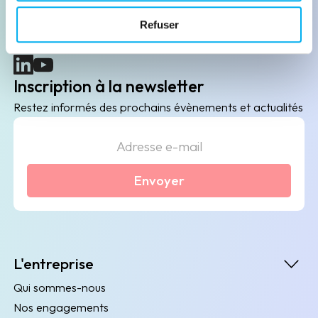
B2B de data marketing, gestion des risques
Refuser
client/fournisseur et conformité.
(nouvelle fenêtre)
(nouvelle fenêtre)
Inscription à la newsletter
Restez informés des prochains évènements et actualités
Envoyer
L'entreprise
Qui sommes-nous
Nos engagements