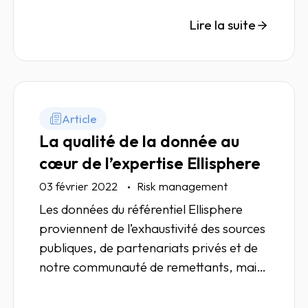
de durabilité. Zoom sur les évolutions à
attendre pour les entreprises.
Lire la suite
Article
La qualité de la donnée au
cœur de l’expertise Ellisphere
03 février 2022
Risk management
Les données du référentiel Ellisphere
proviennent de l’exhaustivité des sources
publiques, de partenariats privés et de
notre communauté de remettants, mais
aussi de nos équipes internes via les
enquêtes ou campagnes de collecte ad