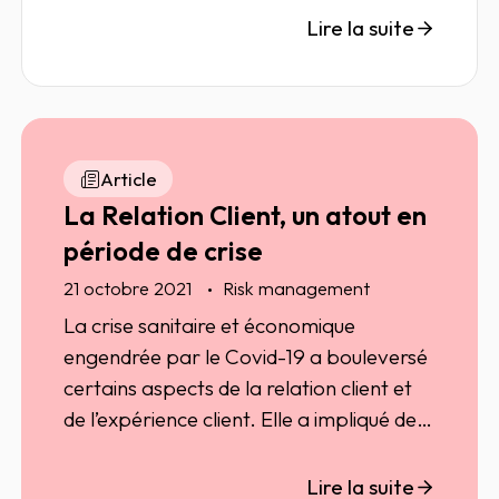
retrouvent de plus en plus souvent dans
Lire la suite
une impasse lorsqu'il s'agit de faire des
choix dans l'adoption de solutions
pertinentes.
Article
La Relation Client, un atout en
période de crise
21 octobre 2021
Risk management
La crise sanitaire et économique
engendrée par le Covid-19 a bouleversé
certains aspects de la relation client et
de l’expérience client. Elle a impliqué des
transformations, des changements dont
certains structurels.
Lire la suite