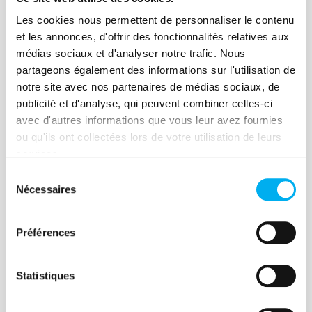
Les cookies nous permettent de personnaliser le contenu
et les annonces, d'offrir des fonctionnalités relatives aux
médias sociaux et d'analyser notre trafic. Nous
Article
partageons également des informations sur l'utilisation de
Ellisphere : au cœur d’un
notre site avec nos partenaires de médias sociaux, de
traitement éthique de la data
publicité et d'analyse, qui peuvent combiner celles-ci
avec d'autres informations que vous leur avez fournies
18 mars 2021
Risk management
ou qu'ils ont collectées lors de votre utilisation de leurs
La transparence des procédés et la
services.
réalité des actions menées par les
Sélection
Nécessaires
entreprises et institutions sont devenues
du
consentement
des critères essentiels aux yeux des
individus. Zoom sur l'organisation
Préférences
d'Ellisphere, acteur majeur de la data
Lire la suite
BtoB.
Statistiques