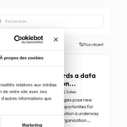
Plus récent
À propos des cookies
Article
Companies: towards a data
driver organization...
nnalités relatives aux médias
on de notre site avec nos
04 janvier 2021
Marketing & Sales
 d'autres informations que
New data analysis technologies pose new
challenges and offer new opportunities for
companies... The data revolution is underway
and requires a data driver organization.
Marketing