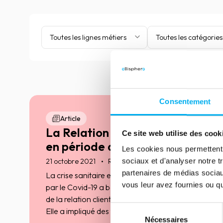
Toutes les lignes métiers
Toutes les catégories
Consentement
Article
La Relation Client, un atout
Ce site web utilise des cook
en période de crise
Les cookies nous permettent d
sociaux et d'analyser notre t
21 octobre 2021
Risk management
partenaires de médias sociaux
La crise sanitaire et économique engendrée
vous leur avez fournies ou qu'
par le Covid-19 a bouleversé certains aspects
de la relation client et de l’expérience client.
Sélection
Elle a impliqué des transformations, des
Nécessaires
du