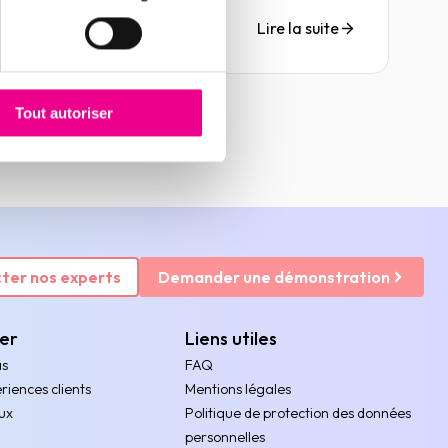
Analysis.
Lire la suite
Tout autoriser
ter nos experts
Demander une démonstration
rer
Liens utiles
as
FAQ
riences clients
Mentions légales
ux
Politique de protection des données
personnelles