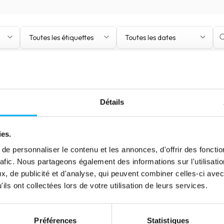
Toutes les étiquettes
Toutes les dates
Détails
Article
Entreprises : vers une
ies.
organisation data driven …
e personnaliser le contenu et les annonces, d'offrir des fonctio
rafic. Nous partageons également des informations sur l'utilisati
16 janvier 2021
Marketing & Sales
, de publicité et d'analyse, qui peuvent combiner celles-ci avec
Les nouvelles technologies d’analyse de la
ils ont collectées lors de votre utilisation de leurs services.
donnée posent de nouveaux enjeux et offrent
de nouvelles perspectives aux entreprises… La
révolution de la donnée est en marche et
Préférences
Statistiques