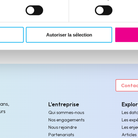
passe par une organisation data driven.
Analyse.
Lire la suite
Autoriser la sélection
Contac
 ans,
L'entreprise
Explo
urs
Qui sommes-nous
Les dat
Nos engagements
Les expé
Nous rejoindre
Les enje
Partenariats
Articles