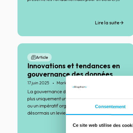
fiabiliser et aligner les données afin d’en faire
un véritable outil de pilotage.
Lire la suite
Article
Innovations et tendances en
gouvernance des données
17 juin 2025
Marketing & Sales
La gouvernance des données en BtoB n'est
plus uniquement une obligation réglementaire
ou un impératif organisationnel, elle constitue
Consentement
désormais un levier stratégique
incontournable.
Ce site web utilise des cook
Lire la suite