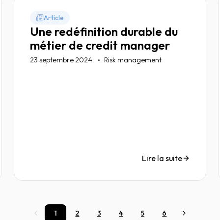
Article
Une redéfinition durable du
métier de credit manager
23 septembre 2024
Risk management
Lire la suite
1
2
3
4
5
6
Précédent
Suivant