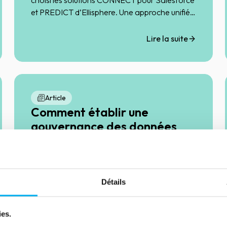
choisi les solutions CONNECT pour Salesforce
et PREDICT d’Ellisphere. Une approche unifiée
de la donnée pour automatiser la saisie,
qualifier les leads et renforcer la performance
Lire la suite
des équipes commerciales.
Article
Comment établir une
gouvernance des données
efficace ?
03 juin 2025
Marketing & Sales
Détails
ies.
Lire la suite