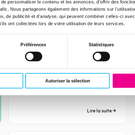
e personnaliser le contenu et les annonces, d'offrir des fonctio
rafic. Nous partageons également des informations sur l'utilisati
, de publicité et d'analyse, qui peuvent combiner celles-ci avec
ils ont collectées lors de votre utilisation de leurs services.
Article
Gouvernance des données en
Préférences
Statistiques
B2B : un enjeu stratégique
18 février 2025
Marketing & Sales
Les entreprises B2B font face à un
environnement en constante évolution, où les
données jouent un rôle déterminant dans la
Autoriser la sélection
réussite stratégique. La gouvernance des
données s'impose comme un processus clé,
permettant de transformer ces données en
véritables atouts tout en respectant les
Lire la suite
normes de sécurité et de conformité.