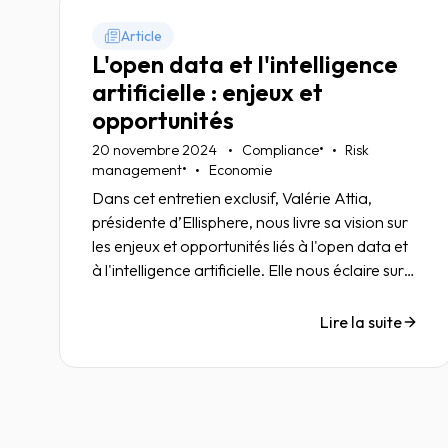
Article
L'open data et l'intelligence
artificielle : enjeux et
opportunités
•
20 novembre 2024
Compliance
Risk
•
management
Economie
Dans cet entretien exclusif, Valérie Attia,
présidente d’Ellisphere, nous livre sa vision sur
les enjeux et opportunités liés à l'open data et
à l'intelligence artificielle. Elle nous éclaire sur
l'importance de la qualité des données dans
ces nouvelles technologies et leur impact sur le
Lire la suite
marché de l'information BtoB.