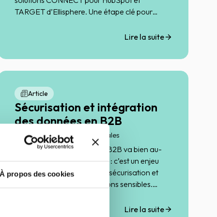
solutions CONNECT pour HubSpot et
TARGET d’Ellisphere. Une étape clé pour
simplifier ses processus commerciaux et
accélérer la prise de décision.
Lire la suite
Article
Sécurisation et intégration
des données en B2B
21 mai 2025
Marketing & Sales
La gestion des données en B2B va bien au-
delà de la simple intégration : c’est un enjeu
stratégique pour garantir la sécurisation et
À propos des cookies
l’optimisation des informations sensibles.
Découvrez comment renforcer votre
gouvernance des données !
Lire la suite