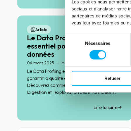
Les cookies nous permettent d
sociaux et d'analyser notre t
partenaires de médias sociaux
vous leur avez fournies ou qu'
Article
Le Data Profiling : un pilier
Sélection
Nécessaires
du
essentiel pour la gestion des
consentement
données
04 mars 2025
Marketing & Sales
Le Data Profiling est un levier essentiel pour
garantir la qualité et la fiabilité des données.
Refuser
Découvrez comment cette approche optimise
la gestion et l’exploitation des informations.
Lire la suite