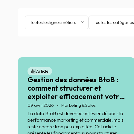
Toutes les lignes métiers
Toutes les catégories
Article
Gestion des données BtoB :
comment structurer et
exploiter efficacement votre
data marketing et
09 avril 2026
Marketing & Sales
commerciale
La data BtoB est devenue un levier clé pour la
performance marketing et commerciale, mais
reste encore trop peu exploitée. Cet article
présente les fondamentaux pour structurer,