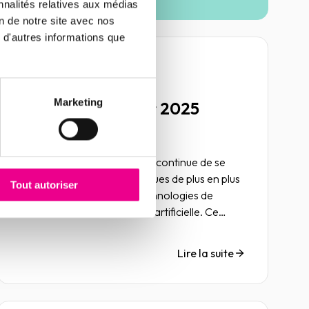
nnalités relatives aux médias
on de notre site avec nos
 d'autres informations que
Article
Cybercriminalité :
Marketing
perspectives pour 2025
06 janvier 2025
Risk
•
management
Economie
En 2024, la cybercriminalité continue de se
développer, avec des attaques de plus en plus
Tout autoriser
complexes, utilisant des technologies de
pointe comme l'intelligence artificielle. Ce
phénomène devrait se renforcer en 2025,
exigeant une plus grande vigilance face à des
Lire la suite
menaces toujours plus sophistiquées et des
risques croissants pour les entreprises et les
infrastructures critiques.