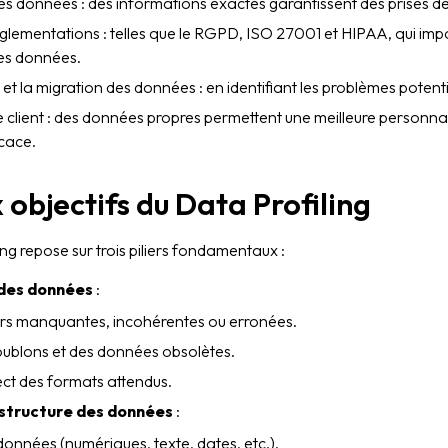
 des données : des informations exactes garantissent des prises de
lementations : telles que le RGPD, ISO 27001 et HIPAA, qui impo
des données.
n et la migration des données : en identifiant les problèmes potent
e client : des données propres permettent une meilleure personnal
cace.
 objectifs du Data Profiling
ng repose sur trois piliers fondamentaux :
 des données
:
urs manquantes, incohérentes ou erronées.
doublons et des données obsolètes.
ect des formats attendus.
structure des données
:
données (numériques, texte, dates, etc.).