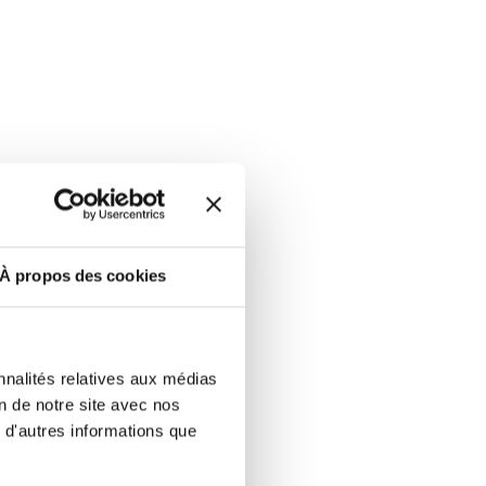
À propos des cookies
ns anormales.
nnalités relatives aux médias
x tendances habituelles.
on de notre site avec nos
 d'autres informations que
ntre différentes bases.