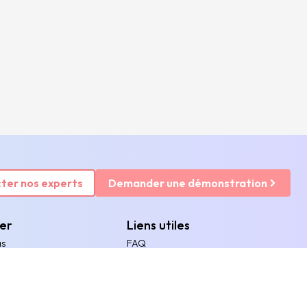
ter nos experts
Demander une démonstration
rer
Liens utiles
as
FAQ
riences clients
Mentions légales
ux
Politique de protection des données
personnelles