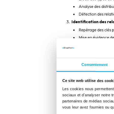
Analyse des distribu
Détection des relati
Identification des re
Repérage des clés p
Mise en évidence de
Vérification de la c
Les techniques
Consentement
Le Data Profiling repose su
Ce site web utilise des cook
Analyse des fréquences 
Les cookies nous permettent d
Détection des valeurs a
sociaux et d'analyser notre t
Validation des schémas 
partenaires de médias sociaux
Vérification des relati
vous leur avez fournies ou qu'