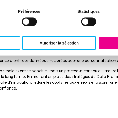
égique pour les entreprises
Préférences
Statistiques
 apporte de nombreux avantages :
s : un gain de confiance dans les décisions stratégiques.
mances des systèmes : réduction des erreurs et amélioration des 
Autoriser la sélection
ridiques et financiers : conformité aux réglementations et diminu
ting
.
ence client : des données structurées pour une personnalisation p
n simple exercice ponctuel, mais un processus continu qui assure la q
e long terme. En mettant en place des stratégies de Data Profili
té d’innovation, réduire les coûts liés aux erreurs et assurer une 
onfiance.