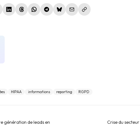
le fenêtre)
nouvelle fenêtre)
(nouvelle fenêtre)
(nouvelle fenêtre)
(nouvelle fenêtre)
(nouvelle fenêtre)
(nouvelle fenêtre)
ées
HIPAA
informations
reporting
RGPD
re génération de leads en
Crise du secteu