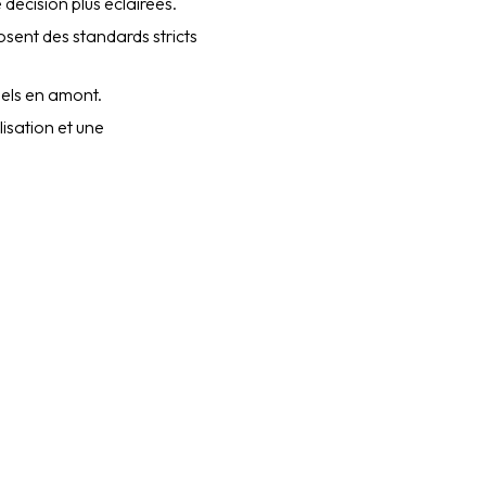
 décision plus éclairées.
sent des standards stricts
iels en amont.
isation et une