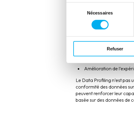
Un enjeu strat
Sélection
Nécessaires
du
consentement
Un Data Profiling efficace
Fiabilisation des donnée
Optimisation des perfor
Refuser
Réduction des risques ju
facturation ou de
repor
Amélioration de l’expéri
Le Data Profiling n’est pas u
conformité des données sur l
peuvent renforcer leur capaci
basée sur des données de c