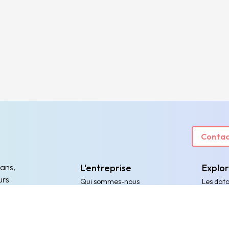
Contac
 ans,
L'entreprise
Explo
urs
Qui sommes-nous
Les dat
Nos engagements
Les expé
Nous rejoindre
Les enje
Partenariats
Articles