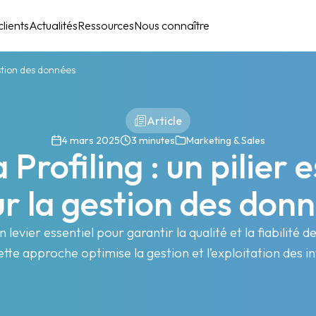
lients
Actualités
Ressources
Nous connaître
estion des données
Article
4 mars 2025
3 minutes
Marketing & Sales
Profiling : un pilier 
r la gestion des don
n levier essentiel pour garantir la qualité et la fiabilit
te approche optimise la gestion et l’exploitation des i