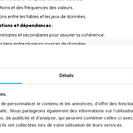
tions et des fréquences des valeurs.
ons entre les tables et les jeux de données.
lations et dépendances
:
rimaires et secondaires pour assurer la cohérence.
s liens entre plusieurs sources de données.
ompatibilité entre différentes bases.
 utilisées dans le Data Profiling
Détails
r plusieurs méthodes analytiques, notamment :
ies.
: comptage des valeurs uniques et identification des distributio
e personnaliser le contenu et les annonces, d'offrir des fonctio
berrantes : repérage des anomalies et des écarts par rapport au
rafic. Nous partageons également des informations sur l'utilisati
: comparaison entre les
données
réelles et les formats attendus.
, de publicité et d'analyse, qui peuvent combiner celles-ci avec
ons entre données : contrôle des dépendances et de la cohérence e
ils ont collectées lors de votre utilisation de leurs services.