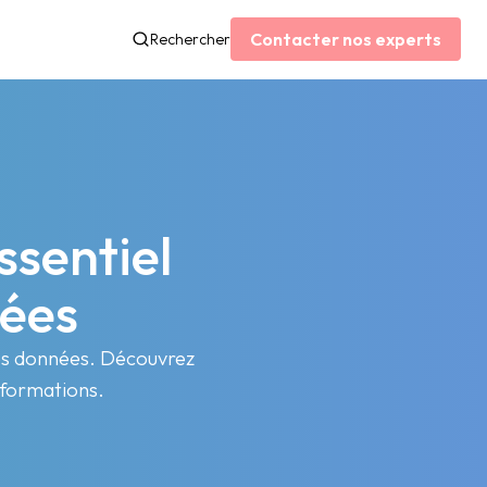
Contacter nos experts
Rechercher
essentiel
nées
é des données. Découvrez
nformations.