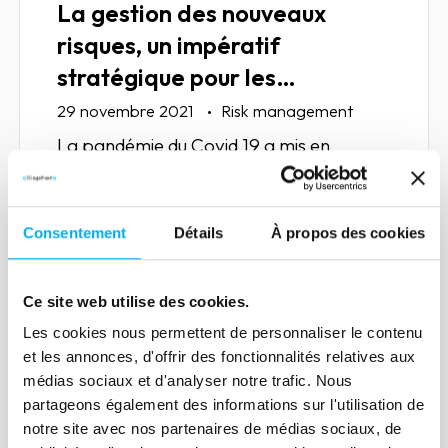
La gestion des nouveaux
risques, un impératif
stratégique pour les
entreprises
29 novembre 2021
Risk management
La pandémie du Covid 19 a mis en
évidence de nouvelles menaces pour les
entreprises qui viennent s’ajouter aux
risques déjà connus. Comment les
Consentement
Détails
À propos des cookies
anticiper ou du moins les atténuer ?
Réponse dans notre article.
Lire la suite
Ce site web utilise des cookies.
Les cookies nous permettent de personnaliser le contenu
et les annonces, d'offrir des fonctionnalités relatives aux
médias sociaux et d'analyser notre trafic. Nous
partageons également des informations sur l'utilisation de
Article
notre site avec nos partenaires de médias sociaux, de