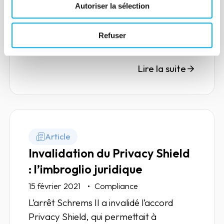
Autoriser la sélection
Privacy Protection – Pact. Par ce biais,
elle acquiert une légitimité renforcée en
matière de respect et sécurisation des
Refuser
données personnelles et affirme sa
volonté d’être reconnue comme une
Lire la suite
organisation data confident.
Article
Invalidation du Privacy Shield
: l’imbroglio juridique
15 février 2021
Compliance
L’arrêt Schrems II a invalidé l’accord
Privacy Shield, qui permettait à