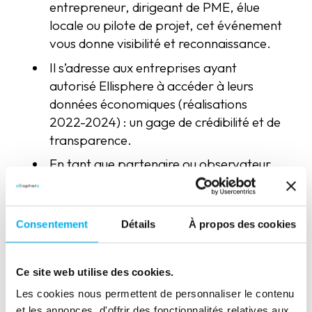
entrepreneur, dirigeant de PME, élue
locale ou pilote de projet, cet événement
vous donne visibilité et reconnaissance.
Il s’adresse aux entreprises ayant
autorisé Ellisphere à accéder à leurs
données économiques (réalisations
2022-2024) : un gage de crédibilité et de
transparence.
En tant que partenaire ou observateur,
c’est une opportunité de réseautage avec
des professionnels engagés, des
institutionnels et des sociétés de
Consentement
Détails
À propos des cookies
référence.*
En tant que partenaire data, Ellisphere
Ce site web utilise des cookies.
contribue à la valorisation des entreprises en
Les cookies nous permettent de personnaliser le contenu
mettant à disposition ses données
et les annonces, d'offrir des fonctionnalités relatives aux