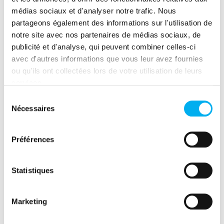
économiques fiables et actualisées, au
médias sociaux et d'analyser notre trafic. Nous
service d’une sélection rigoureuse et
partageons également des informations sur l'utilisation de
transparente.
notre site avec nos partenaires de médias sociaux, de
publicité et d'analyse, qui peuvent combiner celles-ci
avec d'autres informations que vous leur avez fournies
ou qu'ils ont collectées lors de votre utilisation de leurs
services.
Sélection
Nécessaires
Partager cet évènement
du
consentement
(nouvelle fenêtre)
(nouvelle fenêtre)
(nouvelle fenêtre)
(nouvelle fenêtre)
(nouvelle fenêtre)
(nouvelle fenêtre)
(nouvelle fen
Préférences
Statistiques
Marketing
Evénement précédent
Forum Achats Publics 2025 - Achats Publics et