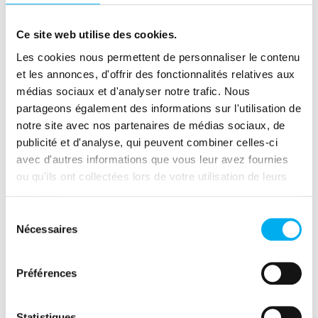
contrôle de votre
trésorerie !
Ce site web utilise des cookies.
Les cookies nous permettent de personnaliser le contenu
Nos intervenants
et les annonces, d'offrir des fonctionnalités relatives aux
médias sociaux et d'analyser notre trafic. Nous
partageons également des informations sur l'utilisation de
Nicolas Gioan
notre site avec nos partenaires de médias sociaux, de
Directeur Général de kwote
publicité et d'analyse, qui peuvent combiner celles-ci
kwote
avec d'autres informations que vous leur avez fournies
Fondateur et dirigeant de kwote : la fintech
ou qu'ils ont collectées lors de votre utilisation de leurs
services.
qui révolutionne le crédit management grâce
Sélection
une plateforme pensée comme un CRM du
Nécessaires
du
poste client. kwote permet à plus de 300
consentement
PME et ETI d'accélérer leurs encaissements,
Préférences
de piloter leurs risques et de gagner en
trésorerie.
Statistiques