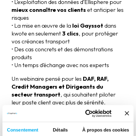
• L’exploitation des données d’Ellisphere pour
mieux connaître vos clients
et anticiper les
risques
• La mise en œuvre de la
loi Gayssot
dans
kwote en seulement
3 clics
, pour protéger
vos créances transport
• Des cas concrets et des démonstrations
produits
• Un temps d’échange avec nos experts
Un webinaire pensé pour les
DAF, RAF,
Credit Managers et Dirigeants du
secteur transport
, qui souhaitent piloter
leur poste client avec plus de sérénité.
Inscrivez-vous dès
maintenant et reprenez le
Consentement
Détails
À propos des cookies