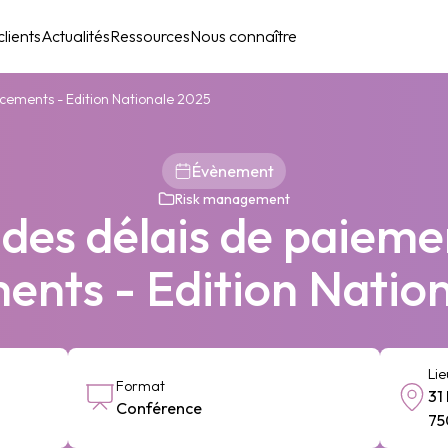
lients
Actualités
Ressources
Nous connaître
ncements - Edition Nationale 2025
Évènement
Risk management
 des délais de paieme
ents - Edition Natio
Lie
Format
31
Conférence
75