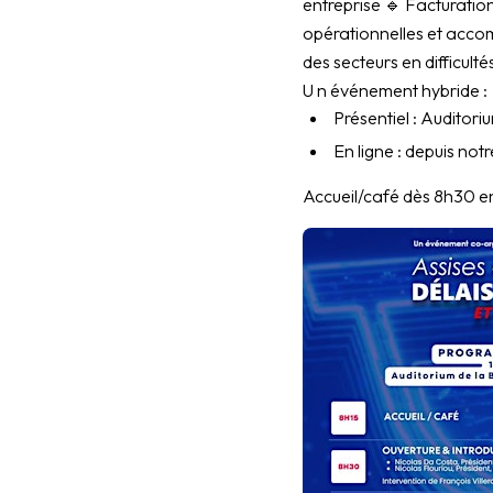
entreprise 🔹 Facturation
opérationnelles et accom
des secteurs en difficulté
U n événement hybride :
Présentiel : Auditor
En ligne : depuis not
Accueil/café dès 8h30 en