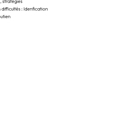
, stratégies
ficultés : Idenfication
outien