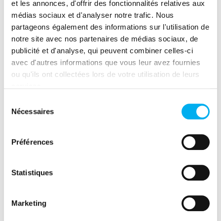
et les annonces, d'offrir des fonctionnalités relatives aux
médias sociaux et d'analyser notre trafic. Nous
Partager cet évènement
partageons également des informations sur l'utilisation de
notre site avec nos partenaires de médias sociaux, de
(nouvelle fenêtre)
(nouvelle fenêtre)
(nouvelle fenêtre)
(nouvelle fenêtre)
(nouvelle fenêtre)
(nouvelle fenêtre)
(nouvelle fen
publicité et d'analyse, qui peuvent combiner celles-ci
avec d'autres informations que vous leur avez fournies
ou qu'ils ont collectées lors de votre utilisation de leurs
services.
Sélection
Nécessaires
du
consentement
Publié par
Préférences
Clara Bachelet
Statistiques
Marketing