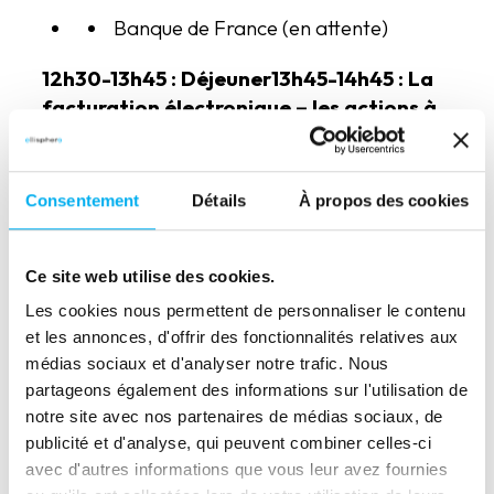
Banque de France (en attente)
12h30-13h45 : Déjeuner
13h45-14h45 : La
facturation électronique – les actions à
mener – le référentiel –
l’accompagnement des TPE :
Consentement
Détails
À propos des cookies
Correspondant facturation
électronique – DGFIP (en attente)
Ce site web utilise des cookies.
Ingénieur automatisation des
Les cookies nous permettent de personnaliser le contenu
processus financiers – QUADIENT
et les annonces, d'offrir des fonctionnalités relatives aux
Donatien de Boudemange, Ingénieur
médias sociaux et d'analyser notre trafic. Nous
commercial – TRESO2 par Pytheas
partageons également des informations sur l'utilisation de
Capital
notre site avec nos partenaires de médias sociaux, de
publicité et d'analyse, qui peuvent combiner celles-ci
14h45-15h45 : Evolution du recouvrement
avec d'autres informations que vous leur avez fournies