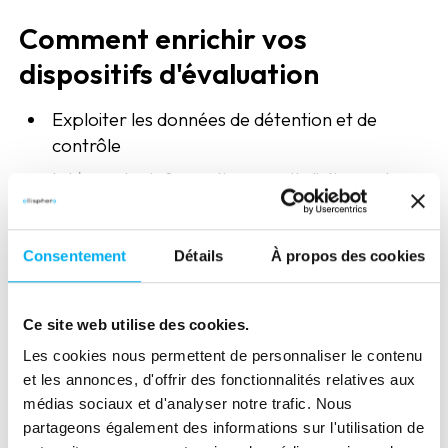
Comment enrichir vos
dispositifs d'évaluation
Exploiter les données de détention et de
contrôle
Intégrer les informations capitalistiques dans
vos processus de credit management
Gagner en pertinence dans vos décisions de
Consentement
Détails
À propos des cookies
prévention du risque
Cas pratiques et retours
Ce site web utilise des cookies.
d'expérience
Les cookies nous permettent de personnaliser le contenu
et les annonces, d'offrir des fonctionnalités relatives aux
Exemples concrets d'entreprises dont le
médias sociaux et d'analyser notre trafic. Nous
risque réel était masqué ou au contraire
partageons également des informations sur l'utilisation de