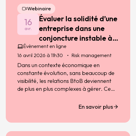
Webinaire
Évaluer la solidité d’une
16
entreprise dans une
avr.
conjoncture instable à
Évènement en ligne
l’heure des assistants
16 avril 2026 à 11h30
Risk management
IA
Dans un contexte économique en
constante évolution, sans beaucoup de
visibilité, les relations BtoB deviennent
de plus en plus complexes à gérer. Cette
situation est amplifiée
par d’autres
facteurs, notamment
par le phénomène
En savoir plus
de confidentialité des comptes sociaux,
rendant difficile la transparence
pourtant essentielle entre partenaires
commerciaux
.