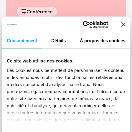
Conférence
Matinale Trésorerie -
01
Mettez un visage sur
avr.
des solutions !
Consentement
Détails
À propos des cookies
CCI Hérault - CCI Entreprises Avenue
Jacqueline Auriol, 34130 Mauguio
Ce site web utilise des cookies.
1 avril 2026 à 07h30
Risk management
Les cookies nous permettent de personnaliser le contenu
Que vous en ayez ou pas, la trésorerie
et les annonces, d'offrir des fonctionnalités relatives aux
est un indicateur central de la santé
médias sociaux et d'analyser notre trafic. Nous
financière d’une entreprise. Trop basse ?
partageons également des informations sur l'utilisation de
Mieux vaut en analyser les causes et
notre site avec nos partenaires de médias sociaux, de
mettre en face les solutions
publicité et d'analyse, qui peuvent combiner celles-ci
appropriées. Trop haute ? Pourquoi ne
En savoir plus
avec d'autres informations que vous leur avez fournies
pas la faire travailler ?
ou qu'ils ont collectées lors de votre utilisation de leurs
services.