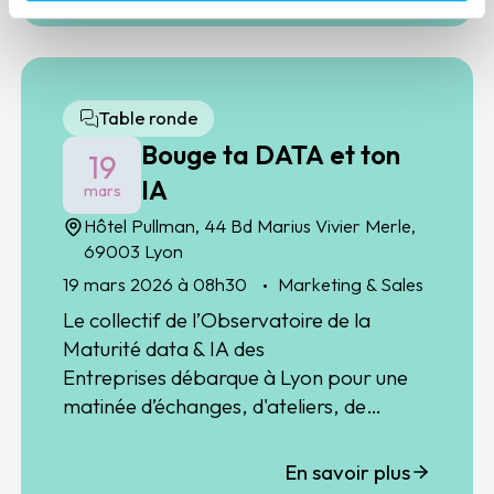
Table ronde
Bouge ta DATA et ton
19
IA
mars
Hôtel Pullman, 44 Bd Marius Vivier Merle,
69003 Lyon
19 mars 2026 à 08h30
Marketing & Sales
Le collectif de l’
Observatoire de la
Maturité data & IA des
Entreprises
débarque à Lyon pour une
matinée d’échanges, d'ateliers, de
retours d’expérience et de networking.
Pour faire bouger les usages de la data
En savoir plus
et l'IA dans votre entreprise.