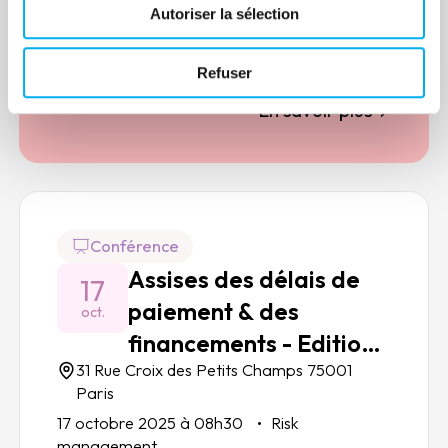
Autoriser la sélection
13 novembre 2025 à 09h00
Risk
management
Refuser
En savoir plus
Conférence
Assises des délais de
17
paiement & des
oct.
financements - Edition
31 Rue Croix des Petits Champs 75001
Nationale 2025
Paris
17 octobre 2025 à 08h30
Risk
management