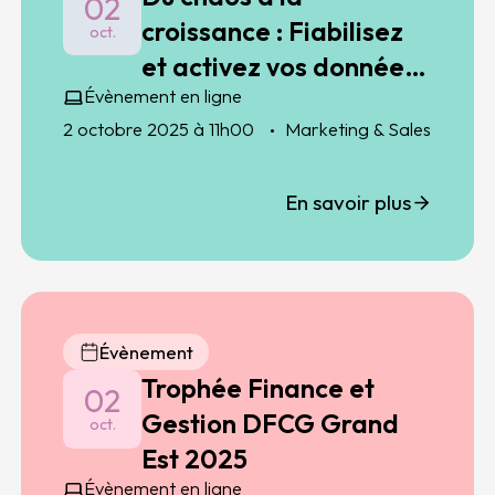
02
croissance : Fiabilisez
oct.
et activez vos données
Évènement en ligne
HubSpot
2 octobre 2025 à 11h00
Marketing & Sales
En savoir plus
Évènement
Trophée Finance et
02
Gestion DFCG Grand
oct.
Est 2025
Évènement en ligne