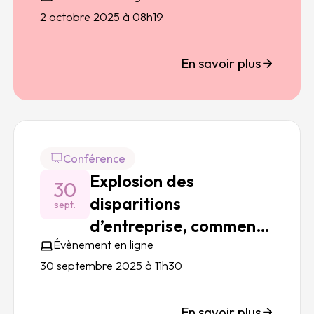
2 octobre 2025 à 08h19
En savoir plus
Conférence
Explosion des
30
disparitions
sept.
d’entreprise, comment
Évènement en ligne
bien maîtriser le risque
30 septembre 2025 à 11h30
lié à l’endettement ?
En savoir plus