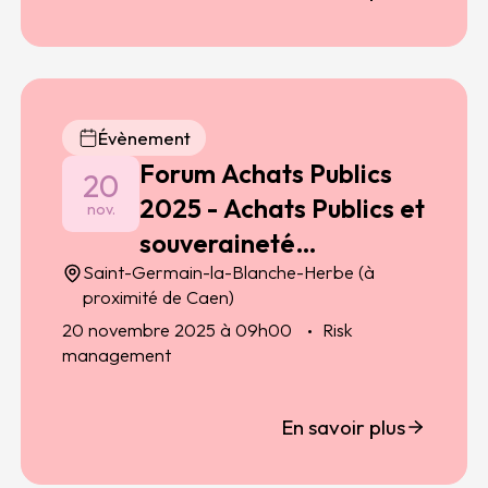
Évènement
Forum Achats Publics
20
2025 - Achats Publics et
nov.
souveraineté
Saint-Germain-la-Blanche-Herbe (à
alimentaire : un
proximité de Caen)
engagement territorial
20 novembre 2025 à 09h00
Risk
management
En savoir plus