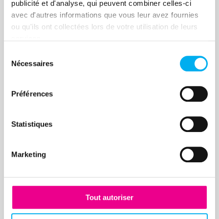
publicité et d'analyse, qui peuvent combiner celles-ci
Comment optimiser
18
avec d'autres informations que vous leur avez fournies
votre dispositif
nov.
ou qu'ils ont collectées lors de votre utilisation de leurs
d’évaluation des tiers à
services.
Évènement en ligne
l’aide de l’IA ?
Sélection
Nécessaires
du
18 novembre 2025 à 11h15
Compliance
consentement
Préférences
En savoir plus
Statistiques
Marketing
Évènement
Journée actualités
13
AFDCC à Strasbourg
Tout autoriser
nov.
Strasbourg