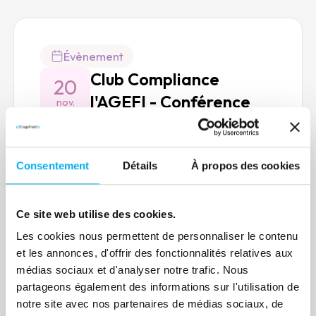
Évènement
Club Compliance
20
l'AGEFI - Conférence
nov.
vigilance &
Évènement en ligne
compétitivité
20 novembre 2025 à 08h30
Compliance
Consentement
Détails
À propos des cookies
En savoir plus
Ce site web utilise des cookies.
Les cookies nous permettent de personnaliser le contenu
et les annonces, d'offrir des fonctionnalités relatives aux
médias sociaux et d'analyser notre trafic. Nous
partageons également des informations sur l'utilisation de
notre site avec nos partenaires de médias sociaux, de
Webinaire