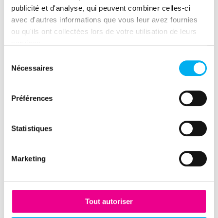
Publié par
publicité et d'analyse, qui peuvent combiner celles-ci
avec d'autres informations que vous leur avez fournies
ou qu'ils ont collectées lors de votre utilisation de leurs
Clara Bachelet
services.
Sélection
Nécessaires
du
consentement
Préférences
Ressource précédente
Statistiques
La dynamique entrepreneuriale en France 2ème
trimestre 2026
Marketing
Ressource suivante
Eric Latreuille, Vice-Président International de
l'AFDCC
Tout autoriser