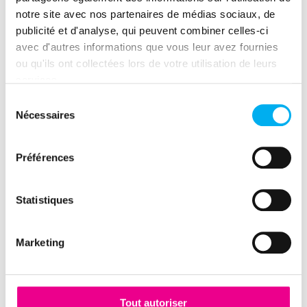
Consulter ces publications
notre site avec nos partenaires de médias sociaux, de
publicité et d'analyse, qui peuvent combiner celles-ci
avec d'autres informations que vous leur avez fournies
ou qu'ils ont collectées lors de votre utilisation de leurs
services.
Sélection
Nécessaires
du
consentement
Préférences
Partager cette ressource
(nouvelle fenêtre)
(nouvelle fenêtre)
(nouvelle fenêtre)
(nouvelle fenêtre)
(nouvelle fenêtre)
(nouvelle fenêtre)
(nouvelle fen
Statistiques
Marketing
Tout autoriser