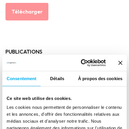
Télécharger
PUBLICATIONS
Découvrez les dernières études
économiques et les livres
Consentement
Détails
À propos des cookies
blancs réalisés par les experts
d’Ellisphere.
Ce site web utilise des cookies.
Les cookies nous permettent de personnaliser le contenu
et les annonces, d'offrir des fonctionnalités relatives aux
médias sociaux et d'analyser notre trafic. Nous
partageons également des informations sur l'utilisation de