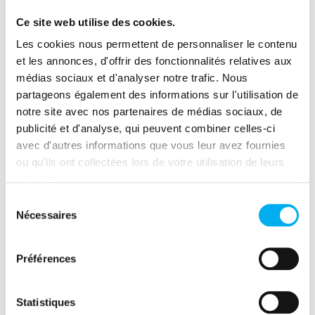
Ce site web utilise des cookies.
Les cookies nous permettent de personnaliser le contenu
et les annonces, d'offrir des fonctionnalités relatives aux
médias sociaux et d'analyser notre trafic. Nous
partageons également des informations sur l'utilisation de
Partager cette ressource
notre site avec nos partenaires de médias sociaux, de
(nouvelle fenêtre)
(nouvelle fenêtre)
(nouvelle fenêtre)
(nouvelle fenêtre)
(nouvelle fenêtre)
(nouvelle fenêtre)
(nouvelle fen
publicité et d'analyse, qui peuvent combiner celles-ci
avec d'autres informations que vous leur avez fournies
ou qu'ils ont collectées lors de votre utilisation de leurs
services.
Sélection
Nécessaires
du
consentement
Publié par
Préférences
Statistiques
Clara Bachelet