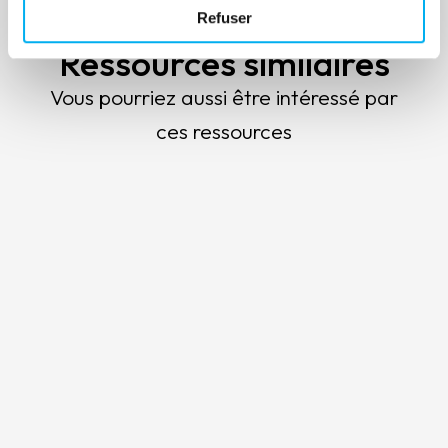
Refuser
À voir également
Ressources similaires
Vous pourriez aussi être intéressé par
ces ressources