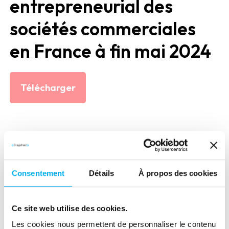
entrepreneurial des
sociétés commerciales
en France à fin mai 2024
Télécharger
PUBLICATIONS
Consentement
Détails
À propos des cookies
Découvrez les dernières études
économiques et les livres
Ce site web utilise des cookies.
blancs réalisés par les experts
Les cookies nous permettent de personnaliser le contenu