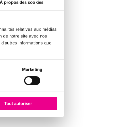
À propos des cookies
nnalités relatives aux médias
lancs réalisés par
on de notre site avec nos
 d'autres informations que
Marketing
Tout autoriser