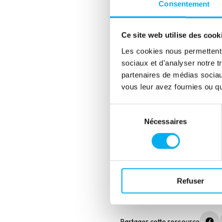
Consentement
PUBLICATIONS
Ce site web utilise des cook
Les cookies nous permettent d
Découvrez les der
sociaux et d'analyser notre t
les experts d’Elli
partenaires de médias sociaux
vous leur avez fournies ou qu'
Sélection
Nécessaires
du
consentement
Refuser
Partager cette ressource