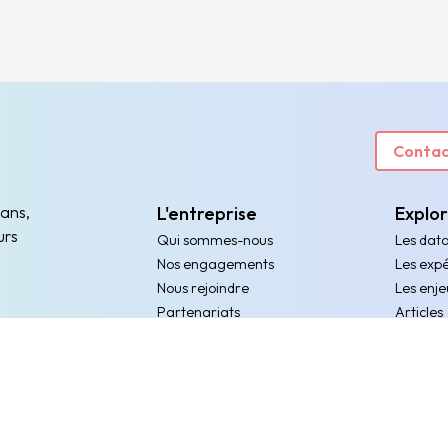
Contac
 ans,
L'entreprise
Explo
urs
Qui sommes-nous
Les dat
Nos engagements
Les expé
Nous rejoindre
Les enje
Partenariats
Articles
Partager mon bilan annuel
Evenem
Obtenir le score de mon entreprise
Ressour
Rejoindre le programme D³
Nos connecteurs & intégrations
partenaires