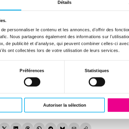
Détails
ies.
e personnaliser le contenu et les annonces, d'offrir des fonctio
nières études économiques et les livres b
rafic. Nous partageons également des informations sur l'utilisati
sphere.
, de publicité et d'analyse, qui peuvent combiner celles-ci avec
ils ont collectées lors de votre utilisation de leurs services.
Consulter ces publications
Préférences
Statistiques
Autoriser la sélection