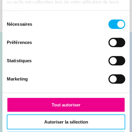
ou qu'ils ont collectées lors de votre utilisation de leurs
services.
Sélection
Nécessaires
du
consentement
Préférences
Statistiques
Contacter nos experts
Marketing
Demander une démonstration
Tout autoriser
Leader de l'information sur les entreprises depuis
plus de 130 ans, ELLISPHERE accompagne les
Autoriser la sélection
acteurs économiques dans leurs problématiques