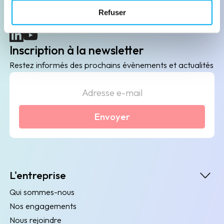
B2B de data marketing, gestion des risques
Refuser
client/fournisseur et conformité.
(nouvelle fenêtre)
(nouvelle fenêtre)
Inscription à la newsletter
Restez informés des prochains évènements et actualités
Envoyer
L'entreprise
Qui sommes-nous
Nos engagements
Nous rejoindre