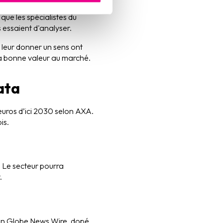
les données non structurées.
que les spécialistes du
 essaient d'analyser.
 leur donner un sens ont
la bonne valeur au marché.
data
’euros d’ici 2030 selon AXA.
is.
. Le secteur pourra
.
elon Globe News Wire, dopé