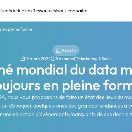
lients
Actualités
Ressources
Nous connaître
s en pleine forme
Article
12 mars 2024
5 minutes
Marketing & Sales
hé mondial du data m
oujours en pleine for
4, nous vous proposons de faire un état des lieux du m
sion d’évoquer quelques-unes des grandes tendances à ve
r une sélection d'événements marquants de ces dernier