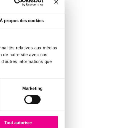
ms)
À propos des cookies
es entreprises souhaitent y
stination d’entreprises qui
nnalités relatives aux médias
es des
on de notre site avec nos
 d'autres informations que
Marketing
on les experts. Cela
acheter à une entreprise qui
e clients, ainsi que dans la
Tout autoriser
 que les internautes créent.