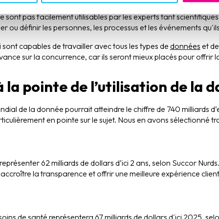
e données non balisées, qui est une vision de la donnée pire que 
sont pas facilement utilisables par les experts tant scientifiques 
r ou définir les personnes, les processus et les événements qu'ils
 sont capables de travailler avec tous les types de
données
et de
ance sur la concurrence, car ils seront mieux placés pour offrir 
 la pointe de l’utilisation de la 
ial de la donnée pourrait atteindre le chiffre de 740 milliards d
ticulièrement en pointe sur le sujet. Nous en avons sélectionné tro
représenter 62 milliards de dollars d’ici 2 ans, selon Succor Nurds
 accroître la transparence et offrir une meilleure expérience client
oins de santé représentera 67 milliards de dollars d'ici 2025, s