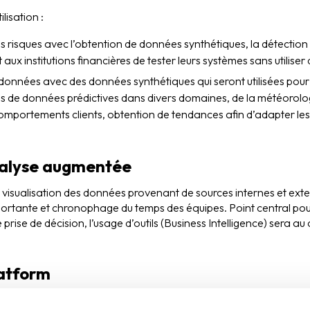
lisation :
s risques avec l’obtention de données synthétiques, la détection 
 aux institutions financières de tester leurs systèmes sans utilise
 données avec des données synthétiques qui seront utilisées pour 
es de données prédictives dans divers domaines, de la météorologi
comportements clients, obtention de tendances afin d’adapter les
analyse augmentée
la visualisation des données provenant de sources internes et ext
portante et chronophage du temps des équipes. Point central pou
e prise de décision, l’usage d’outils (Business Intelligence) sera a
atform
données Low code qui sont des outils ayant les capacités de con