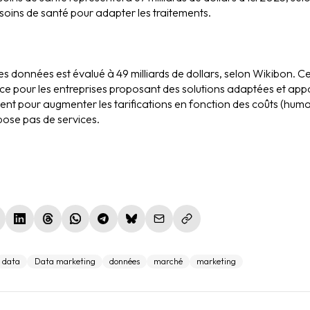
soins de santé pour adapter les traitements.
s données est évalué à 49 milliards de dollars, selon Wikibon. Ce
ce pour les entreprises proposant des solutions adaptées et appo
ent pour augmenter les tarifications en fonction des coûts (humai
pose pas de services.
le fenêtre)
nouvelle fenêtre)
(nouvelle fenêtre)
(nouvelle fenêtre)
(nouvelle fenêtre)
(nouvelle fenêtre)
(nouvelle fenêtre)
data
Data marketing
données
marché
marketing