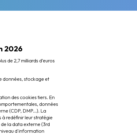
en 2026
s de 2,7 milliards d’euros
de données, stockage et
ation des cookies tiers. En
s comportementales, données
erne (CDP, DMP...). La
à redéfinir leur stratégie
 de la data externe (3rd
 niveau d'information