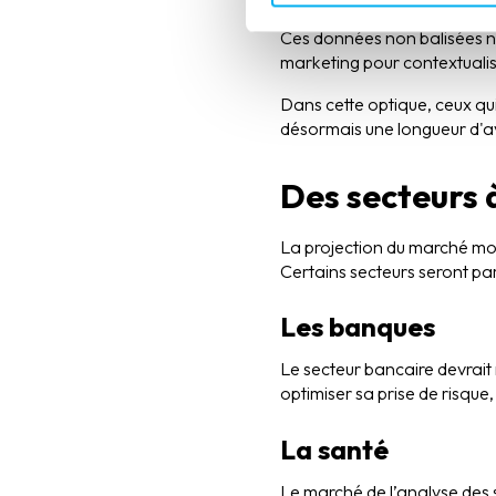
À cela s’ajoute le concept d
Ces données non balisées ne 
marketing pour contextualise
Dans cette optique, ceux qui
désormais une longueur d'av
Des secteurs à
La projection du marché mond
Certains secteurs seront par
Les banques
Le secteur bancaire devrait 
optimiser sa prise de risque,
La santé
Le marché de l’analyse des s